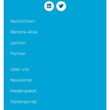
L
T
i
w
n
i
k
t
Nachrichten
e
t
d
e
Batterie-Atlas
i
r
n
Lexikon
Partner
Über uns
Newsletter
Medienpaket
Stellenportal