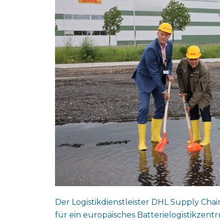
Der Logistikdienstleister DHL Supply Cha
für ein europäisches Batterielogistikzent