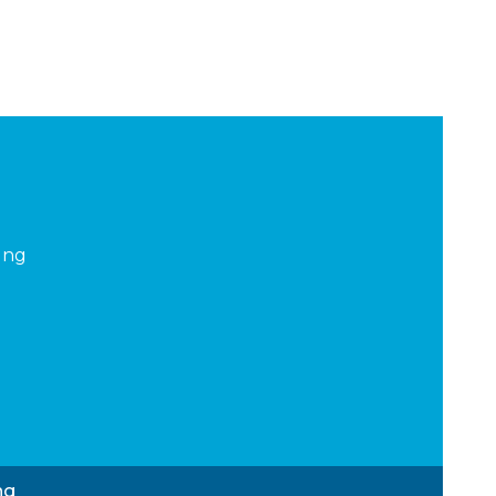
ung
ng