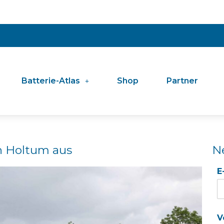
Batterie-Atlas
Shop
Partner
in Holtum aus
N
E
V