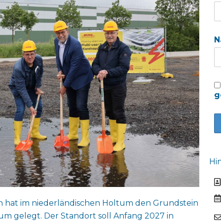
N
g
Hi
in hat im niederländischen Holtum den Grundstein
rum gelegt. Der Standort soll Anfang 2027 in