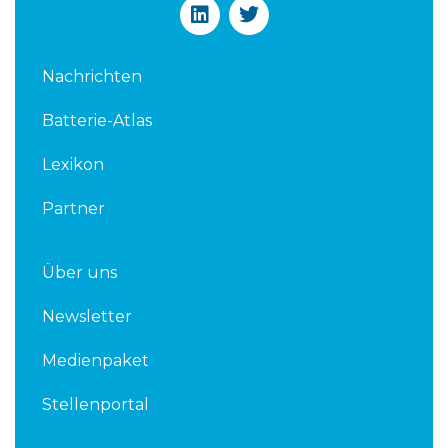
L
T
i
w
n
i
k
t
Nachrichten
e
t
d
e
Batterie-Atlas
i
r
n
Lexikon
Partner
Über uns
Newsletter
Medienpaket
Stellenportal