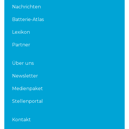
k
t
Nachrichten
e
t
d
e
Batterie-Atlas
i
r
n
Lexikon
Partner
Über uns
Newsletter
Medienpaket
Stellenportal
Kontakt