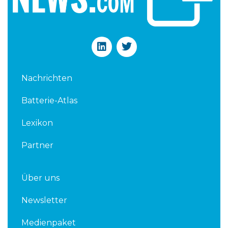
L
T
i
w
n
i
k
t
Nachrichten
e
t
d
e
Batterie-Atlas
i
r
n
Lexikon
Partner
Über uns
Newsletter
Medienpaket