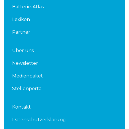
d
e
Batterie-Atlas
i
r
n
Lexikon
Partner
Über uns
Newsletter
Medienpaket
Stellenportal
Kontakt
Datenschutzerklärung