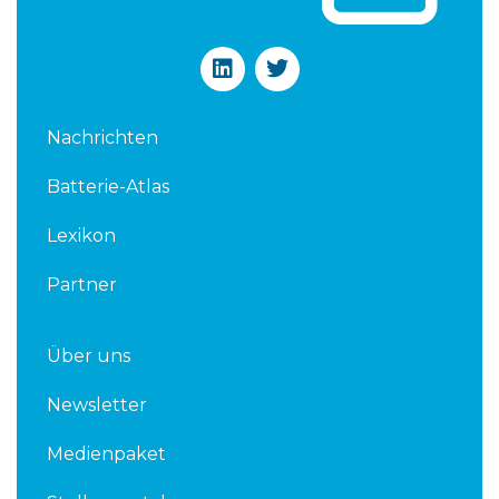
L
T
i
w
n
i
k
t
Nachrichten
e
t
d
e
Batterie-Atlas
i
r
n
Lexikon
Partner
Über uns
Newsletter
Medienpaket