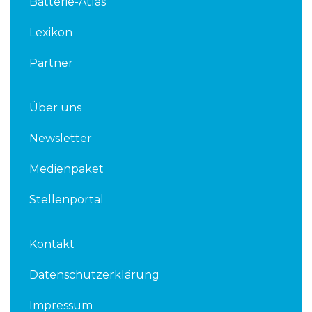
Batterie-Atlas
i
r
n
Lexikon
Partner
Über uns
Newsletter
Medienpaket
Stellenportal
Kontakt
Datenschutzerklärung
Impressum