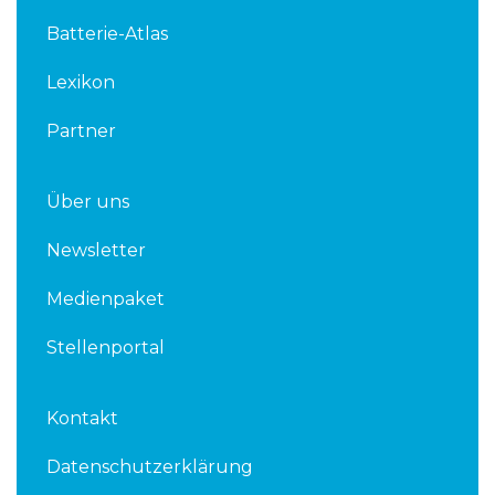
d
e
Batterie-Atlas
i
r
n
Lexikon
Partner
Über uns
Newsletter
Medienpaket
Stellenportal
Kontakt
Datenschutzerklärung