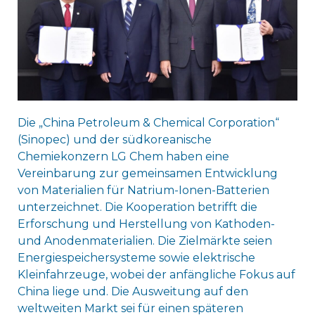
Die „China Petroleum & Chemical Corporation“
(Sinopec) und der südkoreanische
Chemiekonzern LG Chem haben eine
Vereinbarung zur gemeinsamen Entwicklung
von Materialien für Natrium-Ionen-Batterien
unterzeichnet. Die Kooperation betrifft die
Erforschung und Herstellung von Kathoden-
und Anodenmaterialien. Die Zielmärkte seien
Energiespeichersysteme sowie elektrische
Kleinfahrzeuge, wobei der anfängliche Fokus auf
China liege und. Die Ausweitung auf den
weltweiten Markt sei für einen späteren