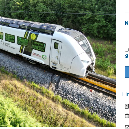
N
g
Hi