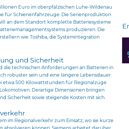
 Millionen Euro im oberpfälzischen Luhe-Wildenau
me für Schienenfahrzeuge. Die Serienproduktion
will an dem Standort komplette Batteriesysteme
E
n Batteriemanagementsystems produzieren. Die
tellern wie Toshiba, die Systemintegration
ung und Sicherheit
d die technischen Anforderungen an Batterien in
ch robuster sein und eine längere Lebensdauer
bei etwa 500 Kilowattstunden für Regionalzüge
r Lokomotiven. Derartige Dimensionen bringen
Sicherheit sowie steigende Kosten mit sich.
lverkehr
m im Regionalverkehr zum Einsatz, wo sie kurze
g absolvieren können. Siemens arbeitet darüber