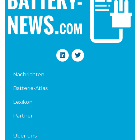
L
T
i
w
n
i
k
t
Nachrichten
e
t
d
e
Batterie-Atlas
i
r
n
Lexikon
Partner
Über uns