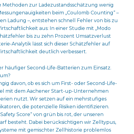
rte Methoden zur Ladezustandsschätzung wenig
t Messungenauigkeiten beim „Coulomb Counting“ –
n Ladung –, entstehen schnell Fehler von bis zu
irtschaftlichkeit aus: In einer Studie mit „Modo
chätzfehler bis zu zehn Prozent Umsatzverlust
rie-Analytik lässt sich dieser Schätzfehler auf
rtschaftlichkeit deutlich verbessert.
häufiger Second-Life-Batterien zum Einsatz.
 um?
ig davon, ob es sich um First- oder Second-Life-
piel mit dem Aachener Start-up-Unternehmen
rien nutzt. Wir setzen auf ein mehrstufiges
atoren, die potenzielle Risiken identifizieren.
„Safety Score“ von grün bis rot, der unseren
f besteht. Dabei berücksichtigen wir Zelltypus,
steme mit gemischter Zellhistorie problemlos