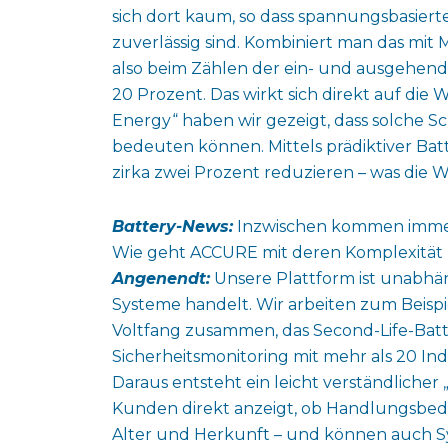
sich dort kaum, so dass spannungsbasie
zuverlässig sind. Kombiniert man das mi
also beim Zählen der ein- und ausgehende
20 Prozent. Das wirkt sich direkt auf die W
Energy“ haben wir gezeigt, dass solche S
bedeuten können. Mittels prädiktiver Batte
zirka zwei Prozent reduzieren – was die Wi
Battery-News:
Inzwischen kommen immer 
Wie geht ACCURE mit deren Komplexität
Angenendt:
Unsere Plattform ist unabhäng
Systeme handelt. Wir arbeiten zum Beis
Voltfang zusammen, das Second-Life-Batte
Sicherheitsmonitoring mit mehr als 20 Indik
Daraus entsteht ein leicht verständlicher 
Kunden direkt anzeigt, ob Handlungsbedar
Alter und Herkunft – und können auch Sy