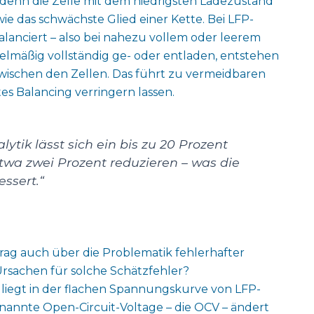
denn die Zelle mit dem niedrigsten Ladezustand
wie das schwächste Glied einer Kette. Bei LFP-
alanciert – also bei nahezu vollem oder leerem
gelmäßig vollständig ge- oder entladen, entstehen
zwischen den Zellen. Das führt zu vermeidbaren
tes Balancing verringern lassen.
lytik lässt sich ein bis zu 20 Prozent
twa zwei Prozent reduzieren – was die
essert.“
trag auch über die Problematik fehlerhafter
rsachen für solche Schätzfehler?
liegt in der flachen Spannungskurve von LFP-
enannte Open-Circuit-Voltage – die OCV – ändert