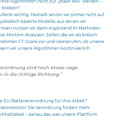
ss Ihre Algorithmen nicht zur „Black Box“ werden –
r bleiben?
ußerst wichtig. Deshalb setzen wir primär nicht auf
ysikalisch basierte Modelle, aus denen wir
ognosen nutzen wir dann ergänzend KI-Methoden.
t-Mortem-Analysen: Zellen, die wir als kritisch
bor, nehmen CT-Scans vor und überprüfen, ob unsere
ern wir unsere Algorithmen kontinuierlich.
everordnung sind noch etwas vage
iv in die richtige Richtung.“
 EU-Batterieverordnung für Ihre Arbeit?
novationsmotor. Die Verordnung fordert mehr
hhaltigkeit – genau das, was unsere Plattform