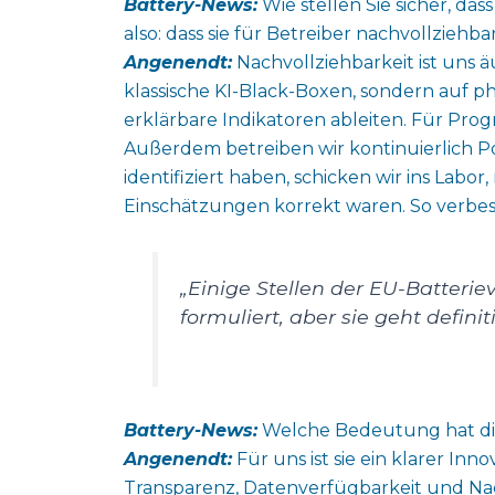
Battery-News:
Wie stellen Sie sicher, da
also: dass sie für Betreiber nachvollziehba
Angenendt:
Nachvollziehbarkeit ist uns ä
klassische KI-Black-Boxen, sondern auf ph
erklärbare Indikatoren ableiten. Für Pr
Außerdem betreiben wir kontinuierlich Pos
identifiziert haben, schicken wir ins La
Einschätzungen korrekt waren. So verbess
„Einige Stellen der EU-Batteri
formuliert, aber sie geht definit
Battery-News:
Welche Bedeutung hat die
Angenendt:
Für uns ist sie ein klarer In
Transparenz, Datenverfügbarkeit und Nac