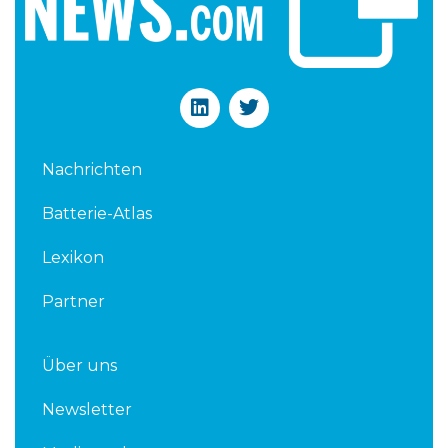
L
T
i
w
n
i
k
t
Nachrichten
e
t
d
e
Batterie-Atlas
i
r
n
Lexikon
Partner
Über uns
Newsletter