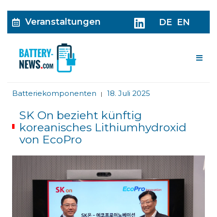
Veranstaltungen
DE
EN
Me
Batteriekomponenten
18. Juli 2025
|
SK On bezieht künftig
koreanisches Lithiumhydroxid
von EcoPro