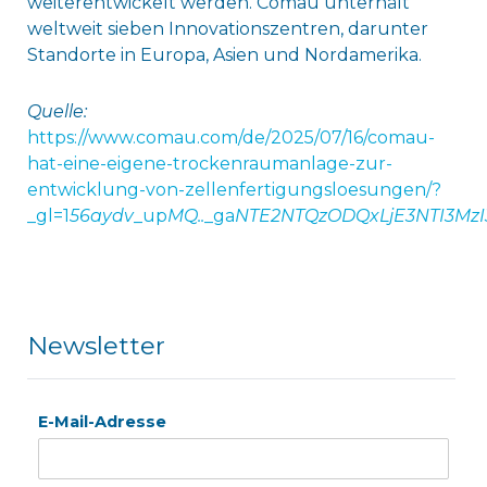
weiterentwickelt werden. Comau unterhält
weltweit sieben Innovationszentren, darunter
Standorte in Europa, Asien und Nordamerika.
Quelle:
https://www.comau.com/de/2025/07/16/comau-
hat-eine-eigene-trockenraumanlage-zur-
entwicklung-von-zellenfertigungsloesungen/?
_gl=1
56aydv
_up
MQ..
_ga
NTE2NTQzODQxLjE3NTI3MzI
Newsletter
E-Mail-Adresse