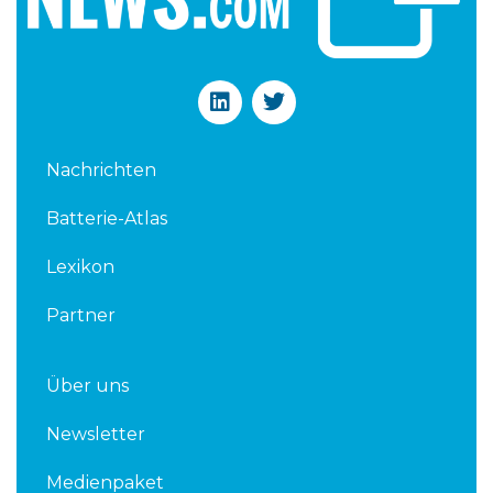
L
T
i
w
n
i
k
t
Nachrichten
e
t
d
e
Batterie-Atlas
i
r
n
Lexikon
Partner
Über uns
Newsletter
Medienpaket