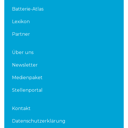
d
e
Batterie-Atlas
i
r
n
Lexikon
Partner
Über uns
Newsletter
Medienpaket
Stellenportal
Kontakt
Datenschutzerklärung