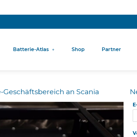
Batterie-Atlas
Shop
Partner
e-Geschäftsbereich an Scania
N
E
V