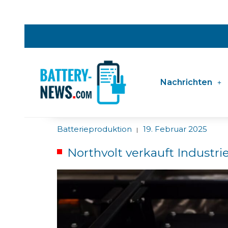
Nachrichten
Batterieproduktion
19. Februar 2025
|
Northvolt verkauft Industri