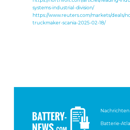
https://northvolt.com/articles/leading-ind
systems-industrial-division/
https://www.reuters.com/markets/deals/no
truckmaker-scania-2025-02-18/
Nachrichten
Batterie-Atla