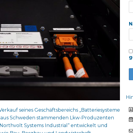
N
g
Hi
 Verkauf seines Geschäftsbereichs „Batteriesysteme
alls aus Schweden stammenden Lkw-Produzenten
 „Northvolt Systems Industrial“ entwickelt und