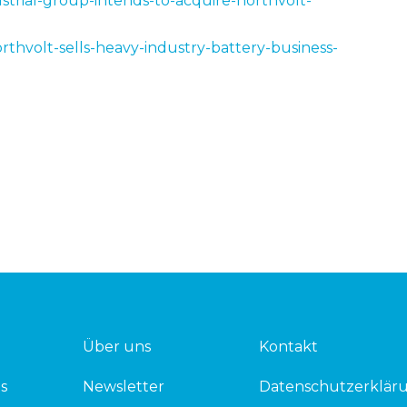
ustrial-group-intends-to-acquire-northvolt-
rthvolt-sells-heavy-industry-battery-business-
Über uns
Kontakt
s
Newsletter
Datenschutzerklär