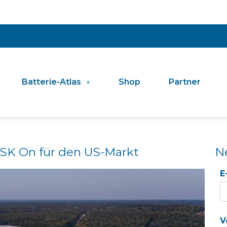
Batterie-Atlas
Shop
Partner
n SK On für den US-Markt
N
E
V