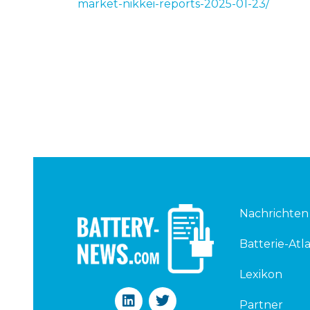
market-nikkei-reports-2025-01-23/
Nachrichten
Batterie-Atla
Lexikon
L
T
Partner
i
w