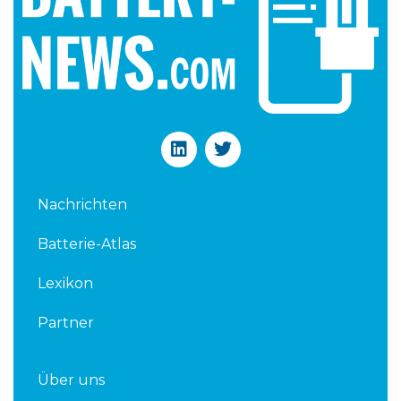
L
T
i
w
n
i
k
t
Nachrichten
e
t
d
e
Batterie-Atlas
i
r
n
Lexikon
Partner
Über uns