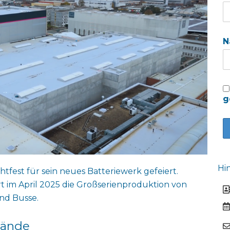
N
g
Hi
tfest für sein neues Batteriewerk gefeiert.
 im April 2025 die Großserienproduktion von
nd Busse.
tände