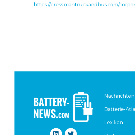
https://press.mantruckandbus.com/corpo
Nachrichten
Batterie-Atla
Lexikon
L
T