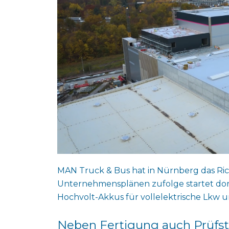
MAN Truck & Bus hat in Nürnberg das Rich
Unternehmensplänen zufolge startet dort
Hochvolt-Akkus für vollelektrische Lkw u
Neben Fertigung auch Prüfs