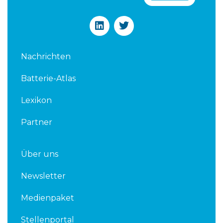
L
T
i
w
n
i
k
t
Nachrichten
e
t
d
e
Batterie-Atlas
i
r
n
Lexikon
Partner
Über uns
Newsletter
Medienpaket
Stellenportal