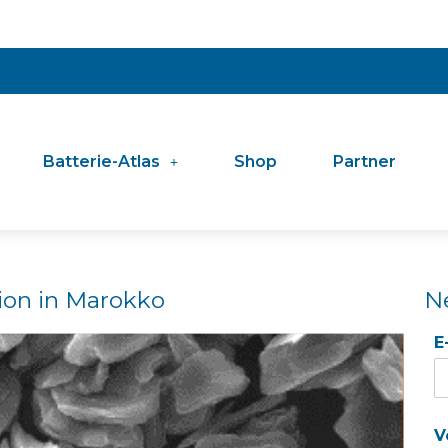
Batterie-Atlas
Shop
Partner
ion in Marokko
N
E
V