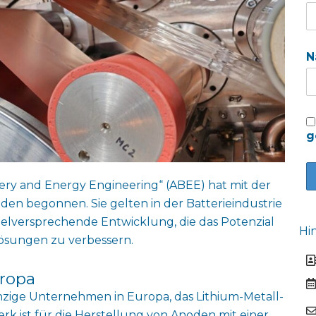
N
g
ry and Energy Engineering“ (ABEE) hat mit der
en begonnen. Sie gelten in der Batterieindustrie
ielversprechende Entwicklung, die das Potenzial
Hi
rlösungen zu verbessern.
uropa
nzige Unternehmen in Europa, das Lithium-Metall-
rk ist für die Herstellung von Anoden mit einer