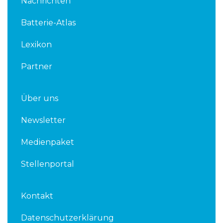
Nachrichten
e
t
d
e
Batterie-Atlas
i
r
n
Lexikon
Partner
Über uns
Newsletter
Medienpaket
Stellenportal
Kontakt
Datenschutzerklärung