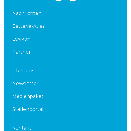
n
i
k
t
Nachrichten
e
t
d
e
Batterie-Atlas
i
r
n
Lexikon
Partner
Über uns
Newsletter
Medienpaket
Stellenportal
Kontakt