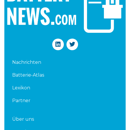
L
T
i
w
n
i
k
t
Nachrichten
e
t
d
e
Batterie-Atlas
i
r
n
Lexikon
Partner
Über uns