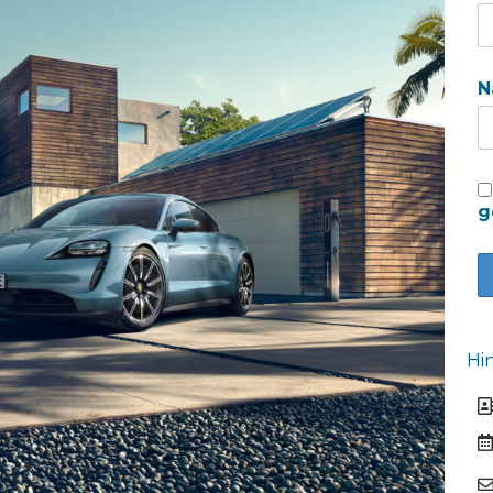
N
g
Hi