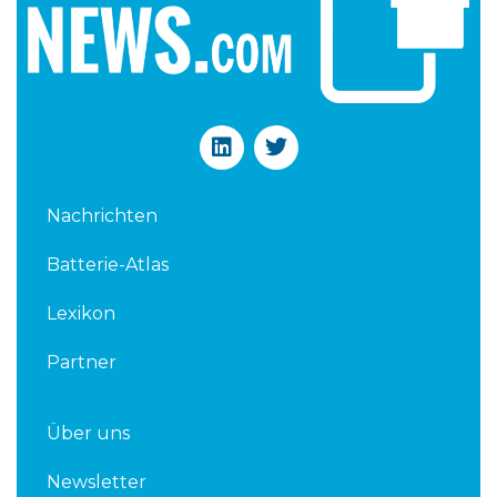
L
T
i
w
n
i
k
t
Nachrichten
e
t
d
e
Batterie-Atlas
i
r
n
Lexikon
Partner
Über uns
Newsletter