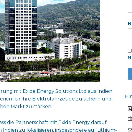
N
g
rung mit Exide Energy Solutions Ltd aus Indien
Hi
erien für ihre Elektrofahrzeuge zu sichern und
chen Markt zu stärken.
ss die Partnerschaft mit Exide Energy darauf
n Indien zu lokalisieren, insbesondere auf Lithium-