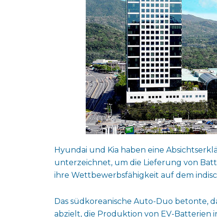
Hyundai und Kia haben eine Absichtserklä
unterzeichnet, um die Lieferung von Batt
ihre Wettbewerbsfähigkeit auf dem indis
Das südkoreanische Auto-Duo betonte, da
abzielt, die Produktion von EV-Batterien i