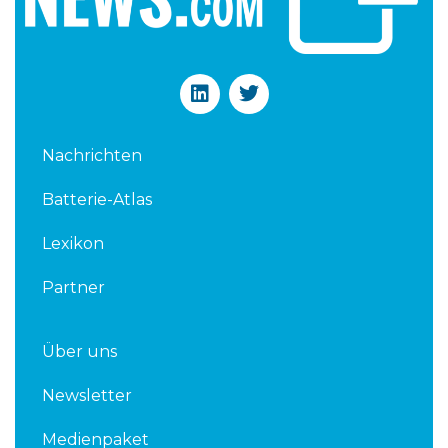
L
T
i
w
n
i
k
t
Nachrichten
e
t
d
e
Batterie-Atlas
i
r
n
Lexikon
Partner
Über uns
Newsletter
Medienpaket