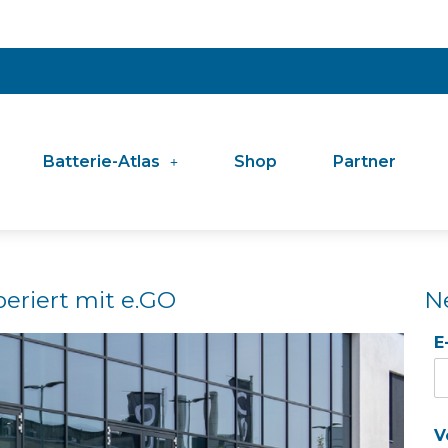
Batterie-Atlas
Shop
Partner
periert mit e.GO
N
E
V