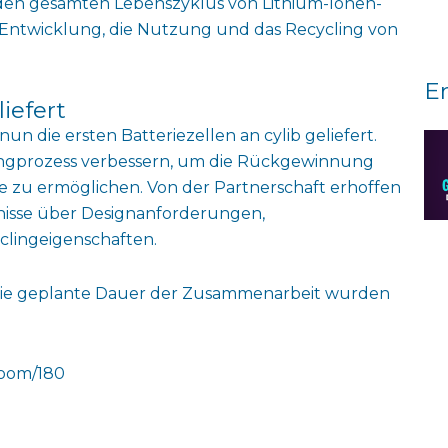
 den gesamten Lebenszyklus von Lithium-Ionen-
e Entwicklung, die Nutzung und das Recycling von
E
iefert
un die ersten Batteriezellen an cylib geliefert.
clingprozess verbessern, um die Rückgewinnung
fe zu ermöglichen. Von der Partnerschaft erhoffen
nisse über Designanforderungen,
lingeigenschaften.
ie geplante Dauer der Zusammenarbeit wurden
room/180