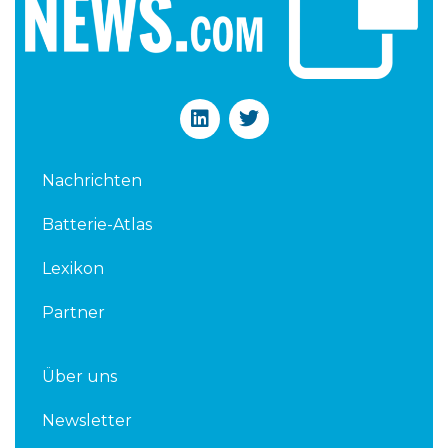
L
T
i
w
n
i
k
t
Nachrichten
e
t
d
e
Batterie-Atlas
i
r
n
Lexikon
Partner
Über uns
Newsletter