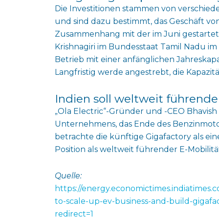
Die Investitionen stammen von verschiede
und sind dazu bestimmt, das Geschäft von 
Zusammenhang mit der im Juni gestartete
Krishnagiri im Bundesstaat Tamil Nadu im
Betrieb mit einer anfänglichen Jahreska
Langfristig werde angestrebt, die Kapazi
Indien soll weltweit führend
„Ola Electric“-Gründer und -CEO Bhavish 
Unternehmens, das Ende des Benzinmotor
betrachte die künftige Gigafactory als e
Position als weltweit führender E-Mobilit
Quelle:
https://energy.economictimes.indiatimes.c
to-scale-up-ev-business-and-build-gigaf
redirect=1