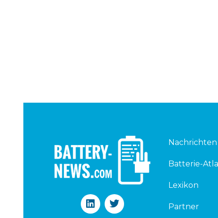
Nachrichten
Batterie-Atla
Lexikon
L
T
Partner
i
w