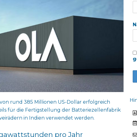
N
g
Hi
von rund 385 Millionen US-Dollar erfolgreich
ils für die Fertigstellung der Batteriezellenfabrik
eirädern in Indien verwendet werden.
Gigawattstunden pro Jahr