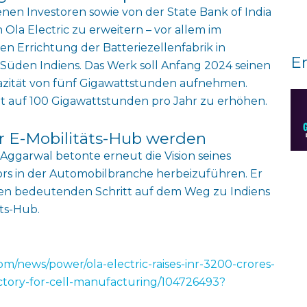
nen Investoren sowie von der State Bank of India
Ola Electric zu erweitern – vor allem im
n Errichtung der Batteriezellenfabrik in
E
 Süden Indiens. Das Werk soll Anfang 2024 seinen
pazität von fünf Gigawattstunden aufnehmen.
tät auf 100 Gigawattstunden pro Jahr zu erhöhen.
er E-Mobilitäts-Hub werden
Aggarwal betonte erneut die Vision seines
s in der Automobilbranche herbeizuführen. Er
inen bedeutenden Schritt auf dem Weg zu Indiens
äts-Hub.
om/news/power/ola-electric-raises-inr-3200-crores-
actory-for-cell-manufacturing/104726493?