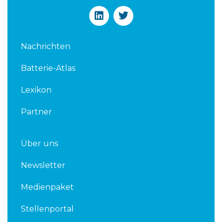
L
T
i
w
n
i
k
t
Nachrichten
e
t
d
e
Batterie-Atlas
i
r
n
Lexikon
Partner
Über uns
Newsletter
Medienpaket
Stellenportal