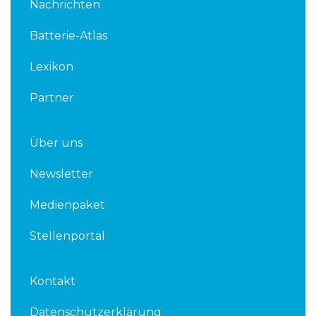
Nachrichten
e
t
d
e
Batterie-Atlas
i
r
n
Lexikon
Partner
Über uns
Newsletter
Medienpaket
Stellenportal
Kontakt
Datenschutzerklärung