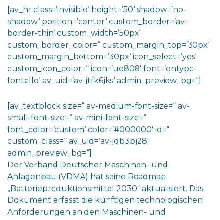
[av_hr class=’invisible‘ height=’50‘ shadow=’no-
shadow‘ position=’center‘ custom_border=’av-
border-thin‘ custom_width=’50px‘
custom_border_color=“ custom_margin_top=’30px‘
custom_margin_bottom=’30px‘ icon_select=’yes‘
custom_icon_color=“ icon=’ue808′ font=’entypo-
fontello‘ av_uid=’av-jtfk6jks‘ admin_preview_bg=“]
[av_textblock size=“ av-medium-font-size=“ av-
small-font-size=“ av-mini-font-size=“
font_color=’custom‘ color=’#000000′ id=“
custom_class=“ av_uid=’av-jqb3bj28′
admin_preview_bg=“]
Der Verband Deutscher Maschinen- und
Anlagenbau (VDMA) hat seine Roadmap
„Batterieproduktionsmittel 2030“ aktualisiert. Das
Dokument erfasst die künftigen technologischen
Anforderungen an den Maschinen- und