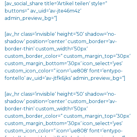
[av_social_share title=’Artikel teilen‘ style=“
buttons=“ av_uid=’av-jte46m4z‘
admin_preview_bg=“]
[av_hr class=’invisible‘ height=’50‘ shadow=’no-
shadow‘ position=’center‘ custom_border=’av-
border-thin‘ custom_width=’50px‘
custom_border_color=“ custom_margin_top=’30px‘
custom_margin_bottom=’30px‘ icon_select=’yes‘
custom_icon_color=“ icon=’ue808′ font=’entypo-
fontello‘ av_uid=’av-jtfk6jks‘ admin_preview_bg=“]
[av_hr class=’invisible‘ height=’50‘ shadow=’no-
shadow‘ position=’center‘ custom_border=’av-
border-thin‘ custom_width=’50px‘
custom_border_color=“ custom_margin_top=’30px‘
custom_margin_bottom=’30px‘ icon_select=’yes‘
custom_icon_color=“ icon=’ue808′ font=’entypo-