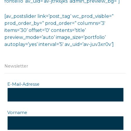
fontello‘ av_uid=’av-jtfk6jks‘ admin_preview_bg=“]
[av_postslider link=’post_tag‘ wc_prod_visible=“
prod_order_by=“ prod_order=“ columns=’3′
items=’30‘ offset=’0′ contents=’title‘
preview_mode=’auto‘ image_size=’portfolio‘
autoplay=’yes‘ interval=’5′ av_uid=’av-juv3xr0v‘]
Newsletter
E-Mail-Adresse
Vorname