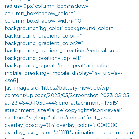
radius=’0px‘ column_boxshadow=“
column_boxshadow_color=“
column_boxshadow_width=’10‘
background=’bg_color‘ background_color=“
background_gradient_color1=“
background_gradient_color2=“
background_gradient_direction=’vertical‘ src=“
background_position=’top left‘
background_repeat=’no-repeat‘ animation=“
mobile_breaking=“ mobile_display=“ av_uid=’av-
4so6′]
[av_image src=’https://battery-news.de/wp-
content/uploads/2023/05/Screenshot-2023-05-03-
at-23.46.40-1030×446.png‘ attachment=’17515′
attachment_size=’large‘ copyright=’icon-reveal‘
caption=“ styling=“ align=’center‘ font_size=“
overlay_opacity=’0.4′ overlay_color=’#000000′
overlay_text_color=’#ffffff‘ animation=’no-animation‘