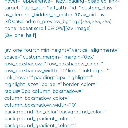
hover=“ appearance=“ lazy_loading=’disabled‘ link=“
target=“ title_attr=“ alt_attr=“ id=“ custom_class=“
av_element_hidden_in_editor=’0′ av_uid=’av-
jxf0aa6o‘ admin_preview_bg=’rgb(255, 255, 255)
none repeat scroll 0% 0%‘][/av_image]
[/av_one_half]
[av_one_fourth min_height=“ vertical_alignment=“
space=“ custom_margin=“ margin=’0px‘
row_boxshadow=“ row_boxshadow_color=“
row_boxshadow_width=’10‘ link=“ linktarget=“
link_hover=“ padding=’0px‘ highlight=“
highlight_size=“ border=“ border_color=“
radius=’0px‘ column_boxshadow=“
column_boxshadow_color=“
column_boxshadow_width=’10‘
background=’bg_color‘ background_color=“
background_gradient_color1=“
background_gradient_color2=“