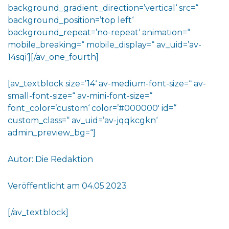
background_gradient_direction=’vertical‘ src=“
background_position=’top left‘
background_repeat=’no-repeat‘ animation=“
mobile_breaking=“ mobile_display=“ av_uid=’av-
14sqi‘][/av_one_fourth]
[av_textblock size=’14‘ av-medium-font-size=“ av-
small-font-size=“ av-mini-font-size=“
font_color=’custom‘ color=’#000000′ id=“
custom_class=“ av_uid=’av-jqqkcgkn‘
admin_preview_bg=“]
Autor: Die Redaktion
Veröffentlicht am 04.05.2023
[/av_textblock]