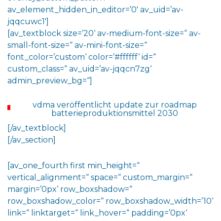
av_element_hidden_in_editor=’0′ av_uid=’av-
jqqcuwc1′]
[av_textblock size=’20‘ av-medium-font-size=“ av-
small-font-size=“ av-mini-font-size=“
font_color=’custom‘ color=’#ffffff‘ id=“
custom_class=“ av_uid=’av-jqqcn7zg‘
admin_preview_bg=“]
vdma veröffentlicht update zur roadmap
batterieproduktionsmittel 2030
[/av_textblock]
[/av_section]
[av_one_fourth first min_height=“
vertical_alignment=“ space=“ custom_margin=“
margin=’0px‘ row_boxshadow=“
row_boxshadow_color=“ row_boxshadow_width=’10‘
link=“ linktarget=“ link_hover=“ padding=’0px‘