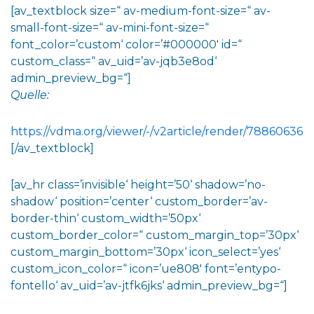
[av_textblock size=“ av-medium-font-size=“ av-
small-font-size=“ av-mini-font-size=“
font_color=’custom‘ color=’#000000′ id=“
custom_class=“ av_uid=’av-jqb3e8od‘
admin_preview_bg=“]
Quelle:
https://vdma.org/viewer/-/v2article/render/78860636
[/av_textblock]
[av_hr class=’invisible‘ height=’50‘ shadow=’no-
shadow‘ position=’center‘ custom_border=’av-
border-thin‘ custom_width=’50px‘
custom_border_color=“ custom_margin_top=’30px‘
custom_margin_bottom=’30px‘ icon_select=’yes‘
custom_icon_color=“ icon=’ue808′ font=’entypo-
fontello‘ av_uid=’av-jtfk6jks‘ admin_preview_bg=“]