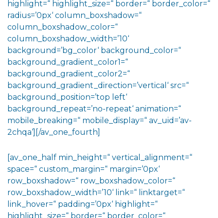
highlight=“ highlight_size=“ border=“ border_color=“
radius=’0px‘ column_boxshadow=“
column_boxshadow_color=“
column_boxshadow_width=’10‘
background=’bg_color‘ background_color=“
background_gradient_color1=“
background_gradient_color2=“
background_gradient_direction=’vertical‘ src=“
background_position=’top left‘
background_repeat=’no-repeat‘ animation=“
mobile_breaking=“ mobile_display=“ av_uid=’av-
2chqa‘][/av_one_fourth]
[av_one_half min_height=“ vertical_alignment=“
space=“ custom_margin=“ margin=’0px‘
row_boxshadow=“ row_boxshadow_color=“
row_boxshadow_width=’10‘ link=“ linktarget=“
link_hover=“ padding=’0px‘ highlight=“
highlight_size=“ border=“ border_color=“