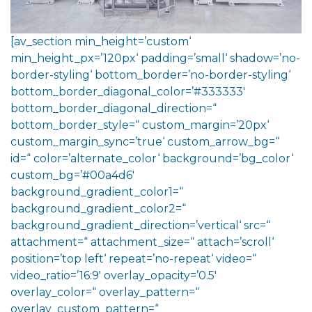
[av_section min_height=’custom‘
min_height_px=’120px‘ padding=’small‘ shadow=’no-
border-styling‘ bottom_border=’no-border-styling‘
bottom_border_diagonal_color=’#333333′
bottom_border_diagonal_direction=“
bottom_border_style=“ custom_margin=’20px‘
custom_margin_sync=’true‘ custom_arrow_bg=“
id=“ color=’alternate_color‘ background=’bg_color‘
custom_bg=’#00a4d6′
background_gradient_color1=“
background_gradient_color2=“
background_gradient_direction=’vertical‘ src=“
attachment=“ attachment_size=“ attach=’scroll‘
position=’top left‘ repeat=’no-repeat‘ video=“
video_ratio=’16:9′ overlay_opacity=’0.5′
overlay_color=“ overlay_pattern=“
overlay_custom_pattern=“