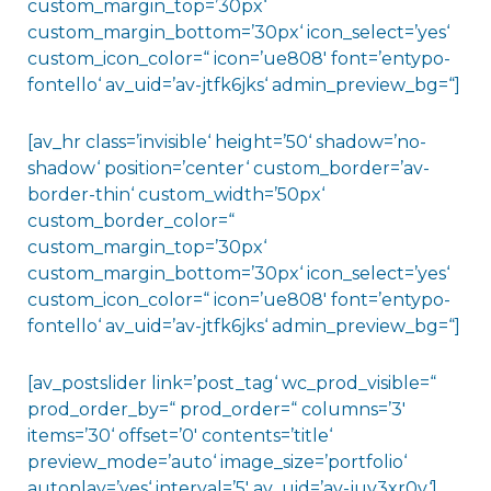
custom_margin_top=’30px‘
custom_margin_bottom=’30px‘ icon_select=’yes‘
custom_icon_color=“ icon=’ue808′ font=’entypo-
fontello‘ av_uid=’av-jtfk6jks‘ admin_preview_bg=“]
[av_hr class=’invisible‘ height=’50‘ shadow=’no-
shadow‘ position=’center‘ custom_border=’av-
border-thin‘ custom_width=’50px‘
custom_border_color=“
custom_margin_top=’30px‘
custom_margin_bottom=’30px‘ icon_select=’yes‘
custom_icon_color=“ icon=’ue808′ font=’entypo-
fontello‘ av_uid=’av-jtfk6jks‘ admin_preview_bg=“]
[av_postslider link=’post_tag‘ wc_prod_visible=“
prod_order_by=“ prod_order=“ columns=’3′
items=’30‘ offset=’0′ contents=’title‘
preview_mode=’auto‘ image_size=’portfolio‘
autoplay=’yes‘ interval=’5′ av_uid=’av-juv3xr0v‘]