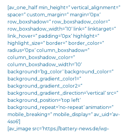
[av_one_half min_height=“ vertical_alignment=“
space=“ custom_margin=“ margin=’0px‘
row_boxshadow=“ row_boxshadow_color=“
row_boxshadow_width=’10‘ link=“ linktarget=“
link_hover=“ padding=’0px‘ highlight=“
highlight_size=“ border=“ border_color=“
radius=’0px‘ column_boxshadow=“
column_boxshadow_color=“
column_boxshadow_width=’10‘
background=’bg_color‘ background_color=“
background_gradient_color1=“
background_gradient_color2=“
background_gradient_direction=’vertical‘ src=“
background_position=’top left‘
background_repeat=’no-repeat‘ animation=“
mobile_breaking=“ mobile_display=“ av_uid=’av-
4so6′]
[av_image src=’https://battery-news.de/wp-