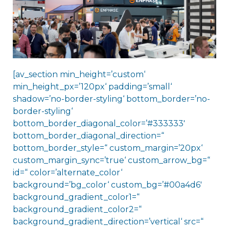
[av_section min_height=’custom‘
min_height_px=’120px‘ padding=’small‘
shadow=’no-border-styling‘ bottom_border=’no-
border-styling‘
bottom_border_diagonal_color=’#333333′
bottom_border_diagonal_direction=“
bottom_border_style=“ custom_margin=’20px‘
custom_margin_sync=’true‘ custom_arrow_bg=“
id=“ color=’alternate_color‘
background=’bg_color‘ custom_bg=’#00a4d6′
background_gradient_color1=“
background_gradient_color2=“
background_gradient_direction=’vertical‘ src=“