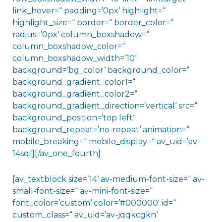
link_hover=“ padding=’0px‘ highlight=“
highlight_size=“ border=“ border_color=“
radius=’0px‘ column_boxshadow=“
column_boxshadow_color=“
column_boxshadow_width=’10‘
background=’bg_color‘ background_color=“
background_gradient_color1=“
background_gradient_color2=“
background_gradient_direction=’vertical‘ src=“
background_position=’top left‘
background_repeat=’no-repeat‘ animation=“
mobile_breaking=“ mobile_display=“ av_uid=’av-
14sqi‘][/av_one_fourth]
[av_textblock size=’14‘ av-medium-font-size=“ av-
small-font-size=“ av-mini-font-size=“
font_color=’custom‘ color=’#000000′ id=“
custom_class=“ av_uid=’av-jqqkcgkn‘