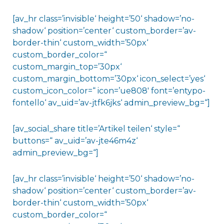
[av_hr class=’invisible‘ height=’50‘ shadow=’no-
shadow‘ position=’center‘ custom_border=’av-
border-thin‘ custom_width=’50px‘
custom_border_color=“
custom_margin_top=’30px‘
custom_margin_bottom=’30px‘ icon_select=’yes‘
custom_icon_color=“ icon=’ue808′ font=’entypo-
fontello‘ av_uid=’av-jtfk6jks‘ admin_preview_bg=“]
[av_social_share title=’Artikel teilen‘ style=“
buttons=“ av_uid=’av-jte46m4z‘
admin_preview_bg=“]
[av_hr class=’invisible‘ height=’50‘ shadow=’no-
shadow‘ position=’center‘ custom_border=’av-
border-thin‘ custom_width=’50px‘
custom_border_color=“