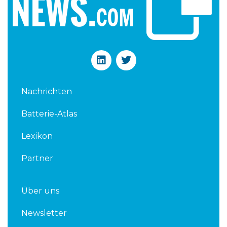
L
T
i
w
n
i
k
t
Nachrichten
e
t
d
e
Batterie-Atlas
i
r
n
Lexikon
Partner
Über uns
Newsletter