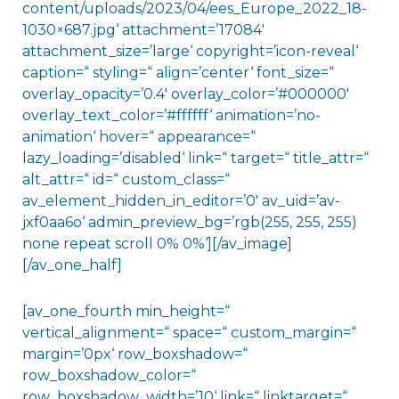
content/uploads/2023/04/ees_Europe_2022_18-
1030×687.jpg‘ attachment=’17084′
attachment_size=’large‘ copyright=’icon-reveal‘
caption=“ styling=“ align=’center‘ font_size=“
overlay_opacity=’0.4′ overlay_color=’#000000′
overlay_text_color=’#ffffff‘ animation=’no-
animation‘ hover=“ appearance=“
lazy_loading=’disabled‘ link=“ target=“ title_attr=“
alt_attr=“ id=“ custom_class=“
av_element_hidden_in_editor=’0′ av_uid=’av-
jxf0aa6o‘ admin_preview_bg=’rgb(255, 255, 255)
none repeat scroll 0% 0%‘][/av_image]
[/av_one_half]
[av_one_fourth min_height=“
vertical_alignment=“ space=“ custom_margin=“
margin=’0px‘ row_boxshadow=“
row_boxshadow_color=“
row_boxshadow_width=’10‘ link=“ linktarget=“