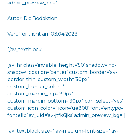
admin_preview_bg=“]
Autor: Die Redaktion
Veröffentlicht am 03.04.2023
[/av_textblock]
[av_hr class=’invisible‘ height=’50‘ shadow=’no-
shadow‘ position=’center‘ custom_border=’av-
border-thin‘ custom_width=’50px‘
custom_border_color=“
custom_margin_top=’30px‘
custom_margin_bottom=’30px‘ icon_select=’yes‘
custom_icon_color=“ icon=’ue808′ font=’entypo-
fontello‘ av_uid=’av-jtfk6jks‘ admin_preview_bg=“]
[av_textblock size=“ av-medium-font-size=“ av-