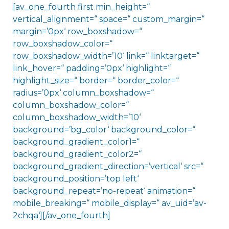
[av_one_fourth first min_height=“
vertical_alignment=“ space=“ custom_margin=“
margin=’0px‘ row_boxshadow=“
row_boxshadow_color=“
row_boxshadow_width=’10‘ link=“ linktarget=“
link_hover=“ padding=’0px‘ highlight=“
highlight_size=“ border=“ border_color=“
radius=’0px‘ column_boxshadow=“
column_boxshadow_color=“
column_boxshadow_width=’10‘
background=’bg_color‘ background_color=“
background_gradient_color1=“
background_gradient_color2=“
background_gradient_direction=’vertical‘ src=“
background_position=’top left‘
background_repeat=’no-repeat‘ animation=“
mobile_breaking=“ mobile_display=“ av_uid=’av-
2chqa‘][/av_one_fourth]