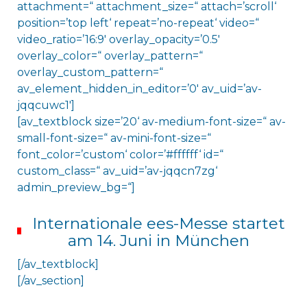
attachment=“ attachment_size=“ attach=’scroll‘
position=’top left‘ repeat=’no-repeat‘ video=“
video_ratio=’16:9′ overlay_opacity=’0.5′
overlay_color=“ overlay_pattern=“
overlay_custom_pattern=“
av_element_hidden_in_editor=’0′ av_uid=’av-
jqqcuwc1′]
[av_textblock size=’20‘ av-medium-font-size=“ av-
small-font-size=“ av-mini-font-size=“
font_color=’custom‘ color=’#ffffff‘ id=“
custom_class=“ av_uid=’av-jqqcn7zg‘
admin_preview_bg=“]
Internationale ees-Messe startet
am 14. Juni in München
[/av_textblock]
[/av_section]