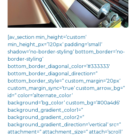
[av_section min_height=’custom‘
min_height_px=’120px‘ padding=’small‘
shadow=’no-border-styling‘ bottom_border=’no-
border-styling‘
bottom_border_diagonal_color=’#333333′
bottom_border_diagonal_direction=“
bottom_border_style=“ custom_margin=’20px‘
custom_margin_sync=’true‘ custom_arrow_bg=“
id=“ color=’alternate_color‘
background=’bg_color‘ custom_bg=’#00a4d6′
background_gradient_color1=“
background_gradient_color2=“
background_gradient_direction=’vertical‘ src=“
attachment=“ attachment_size=“ attach=’scroll‘