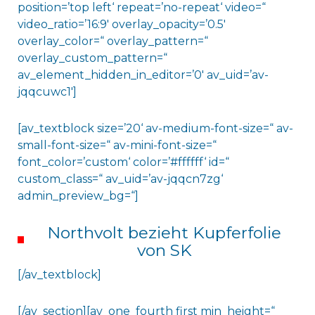
position=’top left‘ repeat=’no-repeat‘ video=“
video_ratio=’16:9′ overlay_opacity=’0.5′
overlay_color=“ overlay_pattern=“
overlay_custom_pattern=“
av_element_hidden_in_editor=’0′ av_uid=’av-
jqqcuwc1′]
[av_textblock size=’20‘ av-medium-font-size=“ av-
small-font-size=“ av-mini-font-size=“
font_color=’custom‘ color=’#ffffff‘ id=“
custom_class=“ av_uid=’av-jqqcn7zg‘
admin_preview_bg=“]
Northvolt bezieht Kupferfolie
von SK
[/av_textblock]
[/av_section][av_one_fourth first min_height=“