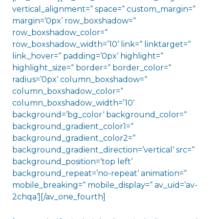
vertical_alignment=“ space=“ custom_margin=“
margin=’0px‘ row_boxshadow=“
row_boxshadow_color=“
row_boxshadow_width=’10‘ link=“ linktarget=“
link_hover=“ padding=’0px‘ highlight=“
highlight_size=“ border=“ border_color=“
radius=’0px‘ column_boxshadow=“
column_boxshadow_color=“
column_boxshadow_width=’10‘
background=’bg_color‘ background_color=“
background_gradient_color1=“
background_gradient_color2=“
background_gradient_direction=’vertical‘ src=“
background_position=’top left‘
background_repeat=’no-repeat‘ animation=“
mobile_breaking=“ mobile_display=“ av_uid=’av-
2chqa‘][/av_one_fourth]