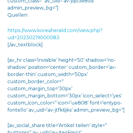
custom_class=“ av_uid=’av-jqb3e8od‘
admin_preview_bg=“]
Quellen:
https://www.koreaherald.com/view.php?
ud=20230219000083
[/av_textblock]
[av_hr class=’invisible‘ height=’50‘ shadow=’no-
shadow‘ position=’center‘ custom_border=’av-
border-thin‘ custom_width=’50px‘
custom_border_color=“
custom_margin_top=’30px‘
custom_margin_bottom=’30px‘ icon_select=’yes‘
custom_icon_color=“ icon=’ue808′ font=’entypo-
fontello‘ av_uid=’av-jtfk6jks‘ admin_preview_bg=“]
[av_social_share title=’Artikel teilen‘ style=“
buttons=“ av_uid=’av-jte46m4z‘