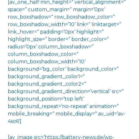
[av_one_half min_height=“ vertical_alignment=“
space=“ custom_margin=“ margin=’0px‘
row_boxshadow=“ row_boxshadow_color=“
row_boxshadow_width=’10‘ link=“ linktarget=“
link_hover=“ padding=’0px‘ highlight=“
highlight_size=“ border=“ border_color=“
radius=’0px‘ column_boxshadow=“
column_boxshadow_color=“
column_boxshadow_width=’10‘
background=’bg_color‘ background_color=“
background_gradient_color1=“
background_gradient_color2=“
background_gradient_direction=’vertical‘ src=“
background_position=’top left‘
background_repeat=’no-repeat‘ animation=“
mobile_breaking=“ mobile_display=“ av_uid=’av-
4so6′]
[av_image src=’https://battery-news.de/wp-