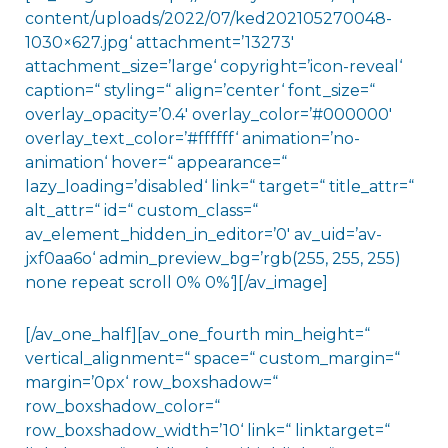
content/uploads/2022/07/ked202105270048-
1030×627.jpg‘ attachment=’13273′
attachment_size=’large‘ copyright=’icon-reveal‘
caption=“ styling=“ align=’center‘ font_size=“
overlay_opacity=’0.4′ overlay_color=’#000000′
overlay_text_color=’#ffffff‘ animation=’no-
animation‘ hover=“ appearance=“
lazy_loading=’disabled‘ link=“ target=“ title_attr=“
alt_attr=“ id=“ custom_class=“
av_element_hidden_in_editor=’0′ av_uid=’av-
jxf0aa6o‘ admin_preview_bg=’rgb(255, 255, 255)
none repeat scroll 0% 0%‘][/av_image]
[/av_one_half][av_one_fourth min_height=“
vertical_alignment=“ space=“ custom_margin=“
margin=’0px‘ row_boxshadow=“
row_boxshadow_color=“
row_boxshadow_width=’10‘ link=“ linktarget=“