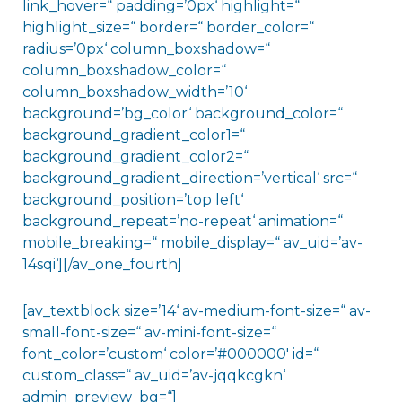
link_hover=“ padding=’0px‘ highlight=“
highlight_size=“ border=“ border_color=“
radius=’0px‘ column_boxshadow=“
column_boxshadow_color=“
column_boxshadow_width=’10‘
background=’bg_color‘ background_color=“
background_gradient_color1=“
background_gradient_color2=“
background_gradient_direction=’vertical‘ src=“
background_position=’top left‘
background_repeat=’no-repeat‘ animation=“
mobile_breaking=“ mobile_display=“ av_uid=’av-
14sqi‘][/av_one_fourth]
[av_textblock size=’14‘ av-medium-font-size=“ av-
small-font-size=“ av-mini-font-size=“
font_color=’custom‘ color=’#000000′ id=“
custom_class=“ av_uid=’av-jqqkcgkn‘
admin_preview_bg=“]