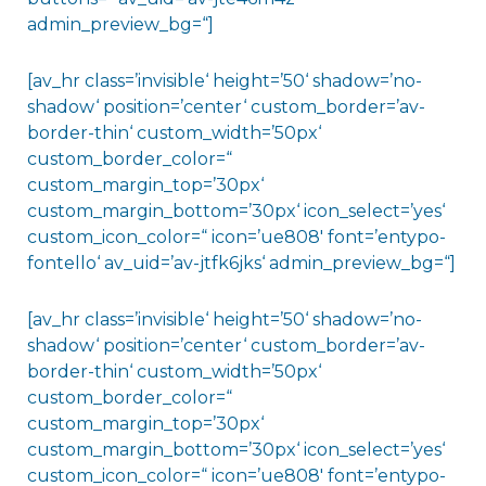
admin_preview_bg=“]
[av_hr class=’invisible‘ height=’50‘ shadow=’no-
shadow‘ position=’center‘ custom_border=’av-
border-thin‘ custom_width=’50px‘
custom_border_color=“
custom_margin_top=’30px‘
custom_margin_bottom=’30px‘ icon_select=’yes‘
custom_icon_color=“ icon=’ue808′ font=’entypo-
fontello‘ av_uid=’av-jtfk6jks‘ admin_preview_bg=“]
[av_hr class=’invisible‘ height=’50‘ shadow=’no-
shadow‘ position=’center‘ custom_border=’av-
border-thin‘ custom_width=’50px‘
custom_border_color=“
custom_margin_top=’30px‘
custom_margin_bottom=’30px‘ icon_select=’yes‘
custom_icon_color=“ icon=’ue808′ font=’entypo-