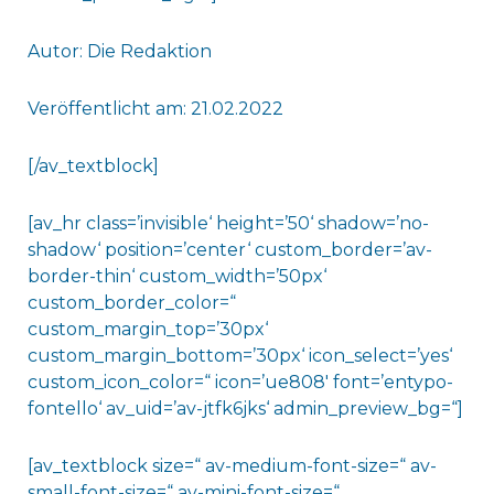
Autor: Die Redaktion
Veröffentlicht am: 21.02.2022
[/av_textblock]
[av_hr class=’invisible‘ height=’50‘ shadow=’no-
shadow‘ position=’center‘ custom_border=’av-
border-thin‘ custom_width=’50px‘
custom_border_color=“
custom_margin_top=’30px‘
custom_margin_bottom=’30px‘ icon_select=’yes‘
custom_icon_color=“ icon=’ue808′ font=’entypo-
fontello‘ av_uid=’av-jtfk6jks‘ admin_preview_bg=“]
[av_textblock size=“ av-medium-font-size=“ av-
small-font-size=“ av-mini-font-size=“