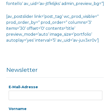
fontello‘ av_uid=’av-jtfk6jks‘ admin_preview_bg=“]
[av_postslider link=’post_tag‘ wc_prod_visible=“
prod_order_by=“ prod_order=“ columns=’3′
items=’30‘ offset=’0′ contents=’title‘
preview_mode=’auto‘ image_size=’portfolio‘
autoplay=’yes‘ interval=’5′ av_uid=’av-juv3xr0v‘]
Newsletter
E-Mail-Adresse
Vorname