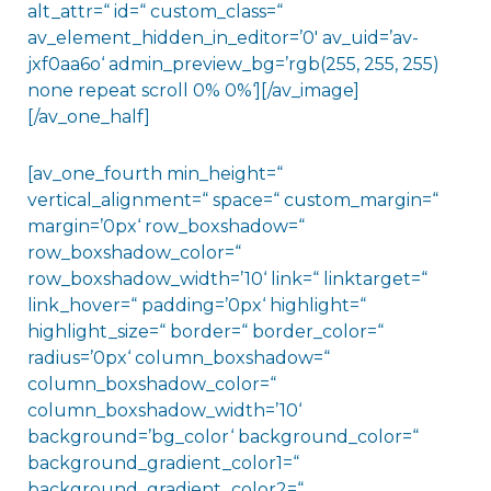
alt_attr=“ id=“ custom_class=“
av_element_hidden_in_editor=’0′ av_uid=’av-
jxf0aa6o‘ admin_preview_bg=’rgb(255, 255, 255)
none repeat scroll 0% 0%‘][/av_image]
[/av_one_half]
[av_one_fourth min_height=“
vertical_alignment=“ space=“ custom_margin=“
margin=’0px‘ row_boxshadow=“
row_boxshadow_color=“
row_boxshadow_width=’10‘ link=“ linktarget=“
link_hover=“ padding=’0px‘ highlight=“
highlight_size=“ border=“ border_color=“
radius=’0px‘ column_boxshadow=“
column_boxshadow_color=“
column_boxshadow_width=’10‘
background=’bg_color‘ background_color=“
background_gradient_color1=“
background_gradient_color2=“