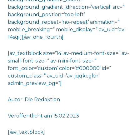
background_gradient_direction=’vertical‘ src=“
background_position=’top left‘
background_repeat=’no-repeat‘ animation=“
mobile_breaking=“ mobile_display=“ av_uid=’av-
14sqi‘][/av_one_fourth]
[av_textblock size=’14‘ av-medium-font-size=“ av-
small-font-size=“ av-mini-font-size=“
font_color=’custom‘ color=’#000000′ id=“
custom_class=“ av_uid=’av-jqqkcgkn‘
admin_preview_bg=“]
Autor: Die Redaktion
Veröffentlicht am 15.02.2023
[/av_textblock]