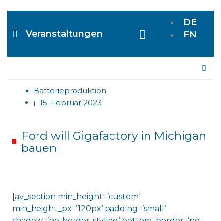
DE
Veranstaltungen
EN
Me
Batterieproduktion
15. Februar 2023
|
Ford will Gigafactory in Michigan
bauen
[av_section min_height=’custom‘
min_height_px=’120px‘ padding=’small‘
shadow=’no-border-styling‘ bottom_border=’no-