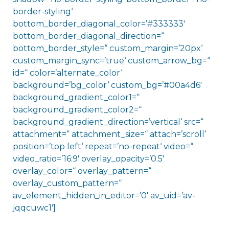
border-styling‘
bottom_border_diagonal_color=’#333333′
bottom_border_diagonal_direction=“
bottom_border_style=“ custom_margin=’20px‘
custom_margin_sync=’true‘ custom_arrow_bg=“
id=“ color=’alternate_color‘
background=’bg_color‘ custom_bg=’#00a4d6′
background_gradient_color1=“
background_gradient_color2=“
background_gradient_direction=’vertical‘ src=“
attachment=“ attachment_size=“ attach=’scroll‘
position=’top left‘ repeat=’no-repeat‘ video=“
video_ratio=’16:9′ overlay_opacity=’0.5′
overlay_color=“ overlay_pattern=“
overlay_custom_pattern=“
av_element_hidden_in_editor=’0′ av_uid=’av-
jqqcuwc1′]