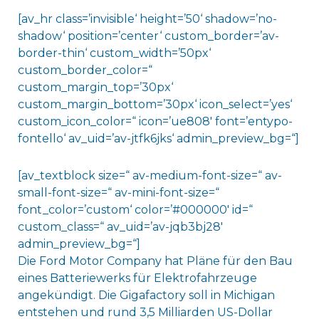
[av_hr class=’invisible‘ height=’50‘ shadow=’no-
shadow‘ position=’center‘ custom_border=’av-
border-thin‘ custom_width=’50px‘
custom_border_color=“
custom_margin_top=’30px‘
custom_margin_bottom=’30px‘ icon_select=’yes‘
custom_icon_color=“ icon=’ue808′ font=’entypo-
fontello‘ av_uid=’av-jtfk6jks‘ admin_preview_bg=“]
[av_textblock size=“ av-medium-font-size=“ av-
small-font-size=“ av-mini-font-size=“
font_color=’custom‘ color=’#000000′ id=“
custom_class=“ av_uid=’av-jqb3bj28′
admin_preview_bg=“]
Die Ford Motor Company hat Pläne für den Bau
eines Batteriewerks für Elektrofahrzeuge
angekündigt. Die Gigafactory soll in Michigan
entstehen und rund 3,5 Milliarden US-Dollar