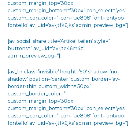
custom_margin_top=’30px‘
custom_margin_bottom=’30px‘ icon_select=’yes‘
custom_icon_color=“ icon=’ue808′ font=’entypo-
fontello‘ av_uid=’av-jtfk6jks‘ admin_preview_bg=“]
[av_social_share title=’Artikel teilen‘ style=“
buttons=“ av_uid=’av-jte46m4z‘
admin_preview_bg=“]
[av_hr class=’invisible‘ height=’50‘ shadow=’no-
shadow‘ position=’center‘ custom_border=’av-
border-thin‘ custom_width=’50px‘
custom_border_color=“
custom_margin_top=’30px‘
custom_margin_bottom=’30px‘ icon_select=’yes‘
custom_icon_color=“ icon=’ue808′ font=’entypo-
fontello‘ av_uid=’av-jtfk6jks‘ admin_preview_bg=“]