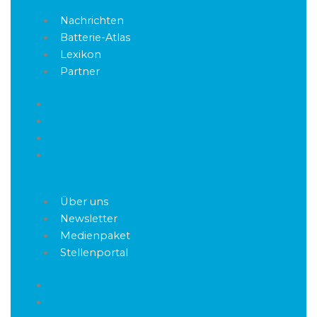
n
i
k
t
Nachrichten
e
t
Batterie-Atlas
d
e
Lexikon
i
r
Partner
n
Nachrichten
Batterie-Atlas
Lexikon
Partner
Über uns
Newsletter
Medienpaket
Stellenportal
Über uns
Newsletter