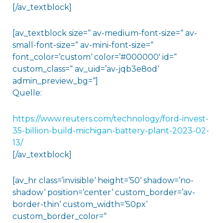
[/av_textblock]
[av_textblock size=“ av-medium-font-size=“ av-
small-font-size=“ av-mini-font-size=“
font_color=’custom‘ color=’#000000′ id=“
custom_class=“ av_uid=’av-jqb3e8od‘
admin_preview_bg=“]
Quelle:
https://www.reuters.com/technology/ford-invest-
35-billion-build-michigan-battery-plant-2023-02-
13/
[/av_textblock]
[av_hr class=’invisible‘ height=’50‘ shadow=’no-
shadow‘ position=’center‘ custom_border=’av-
border-thin‘ custom_width=’50px‘
custom_border_color=“