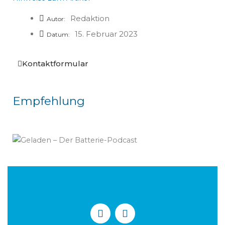
Redaktion
Autor:
15. Februar 2023
Datum:
Kontaktformular
Empfehlung
L
T
i
w