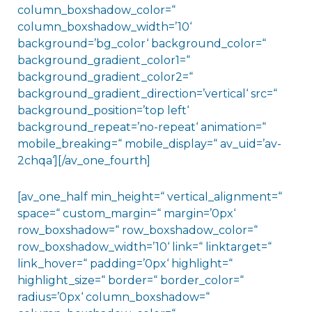
column_boxshadow_color=“
column_boxshadow_width=’10‘
background=’bg_color‘ background_color=“
background_gradient_color1=“
background_gradient_color2=“
background_gradient_direction=’vertical‘ src=“
background_position=’top left‘
background_repeat=’no-repeat‘ animation=“
mobile_breaking=“ mobile_display=“ av_uid=’av-
2chqa‘][/av_one_fourth]
[av_one_half min_height=“ vertical_alignment=“
space=“ custom_margin=“ margin=’0px‘
row_boxshadow=“ row_boxshadow_color=“
row_boxshadow_width=’10‘ link=“ linktarget=“
link_hover=“ padding=’0px‘ highlight=“
highlight_size=“ border=“ border_color=“
radius=’0px‘ column_boxshadow=“