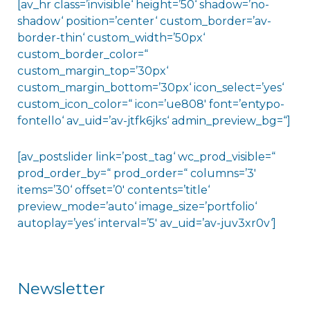
[av_hr class=’invisible‘ height=’50‘ shadow=’no-
shadow‘ position=’center‘ custom_border=’av-
border-thin‘ custom_width=’50px‘
custom_border_color=“
custom_margin_top=’30px‘
custom_margin_bottom=’30px‘ icon_select=’yes‘
custom_icon_color=“ icon=’ue808′ font=’entypo-
fontello‘ av_uid=’av-jtfk6jks‘ admin_preview_bg=“]
[av_postslider link=’post_tag‘ wc_prod_visible=“
prod_order_by=“ prod_order=“ columns=’3′
items=’30‘ offset=’0′ contents=’title‘
preview_mode=’auto‘ image_size=’portfolio‘
autoplay=’yes‘ interval=’5′ av_uid=’av-juv3xr0v‘]
Newsletter