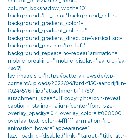
column_boxshadow_color=“
column_boxshadow_width=’10‘
background=’bg_color‘ background_color=“
background_gradient_color1=“
background_gradient_color2=“
background_gradient_direction=’vertical‘ src=“
background_position=’top left‘
background_repeat=’no-repeat‘ animation=“
mobile_breaking=“ mobile_display=“ av_uid=’av-
4so6′]
[av_image src=’https://battery-news.de/wp-
content/uploads/2022/04/ford-f150-aandrijflijn-
1024×576-1.jpg‘ attachment=’11750′
attachment_size=’full‘ copyright=’icon-reveal‘
caption=“ styling=“ align=’center‘ font_size=“
overlay_opacity=’0.4′ overlay_color=’#000000′
overlay_text_color=’#ffffff‘ animation=’no-
animation‘ hover=“ appearance=“
lazy_loading=’disabled‘ link=“ target=“ title_attr=“