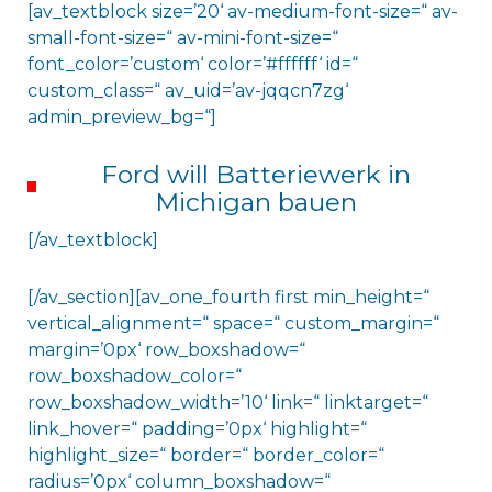
[av_textblock size=’20‘ av-medium-font-size=“ av-
small-font-size=“ av-mini-font-size=“
font_color=’custom‘ color=’#ffffff‘ id=“
custom_class=“ av_uid=’av-jqqcn7zg‘
admin_preview_bg=“]
Ford will Batteriewerk in
Michigan bauen
[/av_textblock]
[/av_section][av_one_fourth first min_height=“
vertical_alignment=“ space=“ custom_margin=“
margin=’0px‘ row_boxshadow=“
row_boxshadow_color=“
row_boxshadow_width=’10‘ link=“ linktarget=“
link_hover=“ padding=’0px‘ highlight=“
highlight_size=“ border=“ border_color=“
radius=’0px‘ column_boxshadow=“