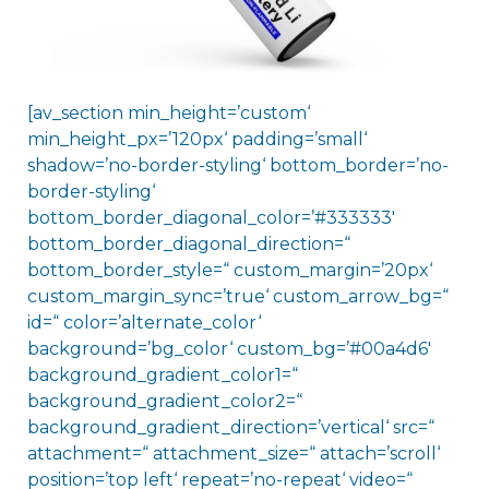
[av_section min_height=’custom‘
min_height_px=’120px‘ padding=’small‘
shadow=’no-border-styling‘ bottom_border=’no-
border-styling‘
bottom_border_diagonal_color=’#333333′
bottom_border_diagonal_direction=“
bottom_border_style=“ custom_margin=’20px‘
custom_margin_sync=’true‘ custom_arrow_bg=“
id=“ color=’alternate_color‘
background=’bg_color‘ custom_bg=’#00a4d6′
background_gradient_color1=“
background_gradient_color2=“
background_gradient_direction=’vertical‘ src=“
attachment=“ attachment_size=“ attach=’scroll‘
position=’top left‘ repeat=’no-repeat‘ video=“