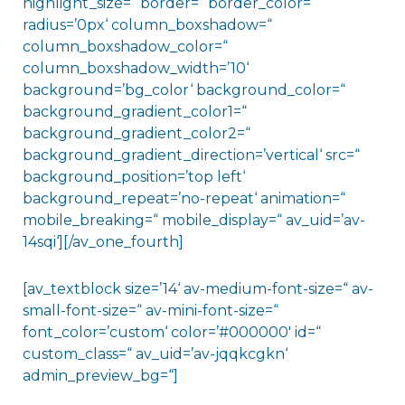
highlight_size=“ border=“ border_color=“
radius=’0px‘ column_boxshadow=“
column_boxshadow_color=“
column_boxshadow_width=’10‘
background=’bg_color‘ background_color=“
background_gradient_color1=“
background_gradient_color2=“
background_gradient_direction=’vertical‘ src=“
background_position=’top left‘
background_repeat=’no-repeat‘ animation=“
mobile_breaking=“ mobile_display=“ av_uid=’av-
14sqi‘][/av_one_fourth]
[av_textblock size=’14‘ av-medium-font-size=“ av-
small-font-size=“ av-mini-font-size=“
font_color=’custom‘ color=’#000000′ id=“
custom_class=“ av_uid=’av-jqqkcgkn‘
admin_preview_bg=“]