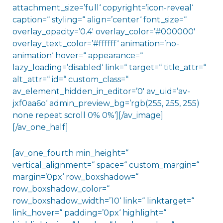
attachment_size=’full‘ copyright=’icon-reveal‘
caption=“ styling=“ align=’center‘ font_size=“
overlay_opacity=’0.4′ overlay_color=’#000000′
overlay_text_color=’#ffffff‘ animation=’no-
animation‘ hover=“ appearance=“
lazy_loading=’disabled‘ link=“ target=“ title_attr=“
alt_attr=“ id=“ custom_class=“
av_element_hidden_in_editor=’0′ av_uid=’av-
jxf0aa6o‘ admin_preview_bg=’rgb(255, 255, 255)
none repeat scroll 0% 0%‘][/av_image]
[/av_one_half]
[av_one_fourth min_height=“
vertical_alignment=“ space=“ custom_margin=“
margin=’0px‘ row_boxshadow=“
row_boxshadow_color=“
row_boxshadow_width=’10‘ link=“ linktarget=“
link_hover=“ padding=’0px‘ highlight=“