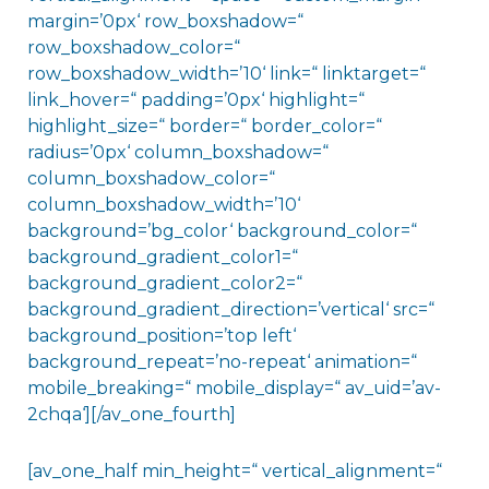
margin=’0px‘ row_boxshadow=“
row_boxshadow_color=“
row_boxshadow_width=’10‘ link=“ linktarget=“
link_hover=“ padding=’0px‘ highlight=“
highlight_size=“ border=“ border_color=“
radius=’0px‘ column_boxshadow=“
column_boxshadow_color=“
column_boxshadow_width=’10‘
background=’bg_color‘ background_color=“
background_gradient_color1=“
background_gradient_color2=“
background_gradient_direction=’vertical‘ src=“
background_position=’top left‘
background_repeat=’no-repeat‘ animation=“
mobile_breaking=“ mobile_display=“ av_uid=’av-
2chqa‘][/av_one_fourth]
[av_one_half min_height=“ vertical_alignment=“