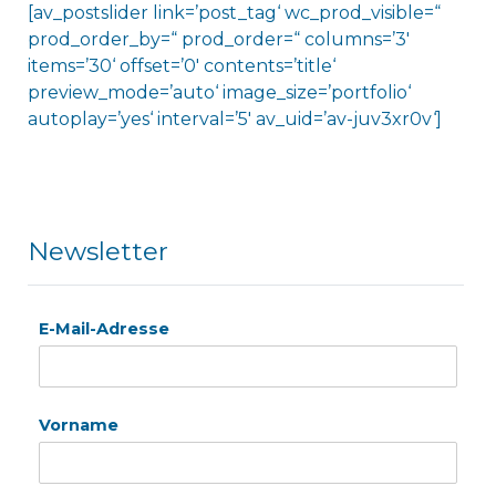
[av_postslider link=’post_tag‘ wc_prod_visible=“
prod_order_by=“ prod_order=“ columns=’3′
items=’30‘ offset=’0′ contents=’title‘
preview_mode=’auto‘ image_size=’portfolio‘
autoplay=’yes‘ interval=’5′ av_uid=’av-juv3xr0v‘]
Newsletter
E-Mail-Adresse
Vorname