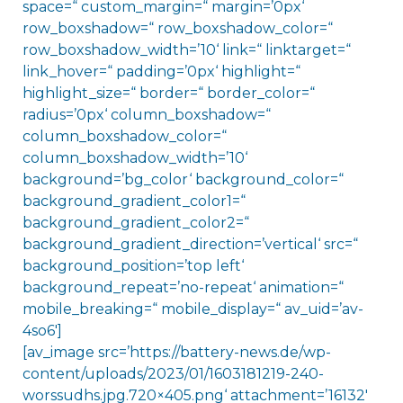
space=“ custom_margin=“ margin=’0px‘
row_boxshadow=“ row_boxshadow_color=“
row_boxshadow_width=’10‘ link=“ linktarget=“
link_hover=“ padding=’0px‘ highlight=“
highlight_size=“ border=“ border_color=“
radius=’0px‘ column_boxshadow=“
column_boxshadow_color=“
column_boxshadow_width=’10‘
background=’bg_color‘ background_color=“
background_gradient_color1=“
background_gradient_color2=“
background_gradient_direction=’vertical‘ src=“
background_position=’top left‘
background_repeat=’no-repeat‘ animation=“
mobile_breaking=“ mobile_display=“ av_uid=’av-
4so6′]
[av_image src=’https://battery-news.de/wp-
content/uploads/2023/01/1603181219-240-
worssudhs.jpg.720×405.png‘ attachment=’16132′