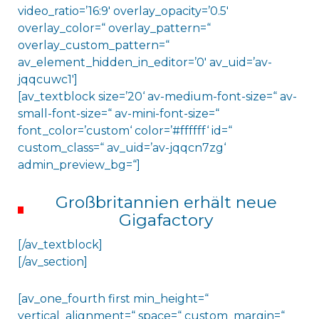
video_ratio=’16:9′ overlay_opacity=’0.5′
overlay_color=“ overlay_pattern=“
overlay_custom_pattern=“
av_element_hidden_in_editor=’0′ av_uid=’av-
jqqcuwc1′]
[av_textblock size=’20‘ av-medium-font-size=“ av-
small-font-size=“ av-mini-font-size=“
font_color=’custom‘ color=’#ffffff‘ id=“
custom_class=“ av_uid=’av-jqqcn7zg‘
admin_preview_bg=“]
Großbritannien erhält neue
Gigafactory
[/av_textblock]
[/av_section]
[av_one_fourth first min_height=“
vertical_alignment=“ space=“ custom_margin=“