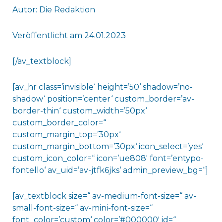
Autor: Die Redaktion
Veröffentlicht am 24.01.2023
[/av_textblock]
[av_hr class=’invisible‘ height=’50‘ shadow=’no-
shadow‘ position=’center‘ custom_border=’av-
border-thin‘ custom_width=’50px‘
custom_border_color=“
custom_margin_top=’30px‘
custom_margin_bottom=’30px‘ icon_select=’yes‘
custom_icon_color=“ icon=’ue808′ font=’entypo-
fontello‘ av_uid=’av-jtfk6jks‘ admin_preview_bg=“]
[av_textblock size=“ av-medium-font-size=“ av-
small-font-size=“ av-mini-font-size=“
font_color=’custom‘ color=’#000000′ id=“