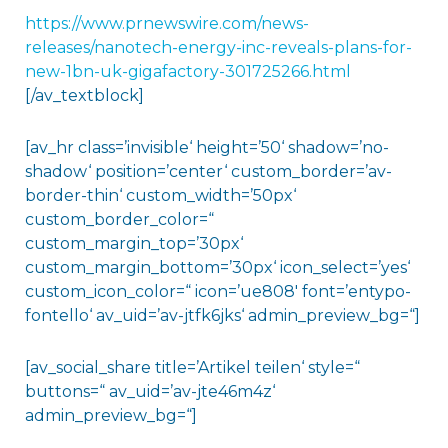
https://www.prnewswire.com/news-
releases/nanotech-energy-inc-reveals-plans-for-
new-1bn-uk-gigafactory-301725266.html
[/av_textblock]
[av_hr class=’invisible‘ height=’50‘ shadow=’no-
shadow‘ position=’center‘ custom_border=’av-
border-thin‘ custom_width=’50px‘
custom_border_color=“
custom_margin_top=’30px‘
custom_margin_bottom=’30px‘ icon_select=’yes‘
custom_icon_color=“ icon=’ue808′ font=’entypo-
fontello‘ av_uid=’av-jtfk6jks‘ admin_preview_bg=“]
[av_social_share title=’Artikel teilen‘ style=“
buttons=“ av_uid=’av-jte46m4z‘
admin_preview_bg=“]