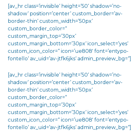
[av_hr class=’invisible‘ height=’50‘ shadow=’no-
shadow‘ position=’center‘ custom_border=’av-
border-thin‘ custom_width=’50px‘
custom_border_color=“
custom_margin_top=’30px‘
custom_margin_bottom=’30px‘ icon_select=’yes‘
custom_icon_color=“ icon=’ue808′ font=’entypo-
fontello‘ av_uid=’av-jtfk6jks‘ admin_preview_bg=“]
[av_hr class=’invisible‘ height=’50‘ shadow=’no-
shadow‘ position=’center‘ custom_border=’av-
border-thin‘ custom_width=’50px‘
custom_border_color=“
custom_margin_top=’30px‘
custom_margin_bottom=’30px‘ icon_select=’yes‘
custom_icon_color=“ icon=’ue808′ font=’entypo-
fontello‘ av_uid=’av-jtfk6jks‘ admin_preview_bg=“]