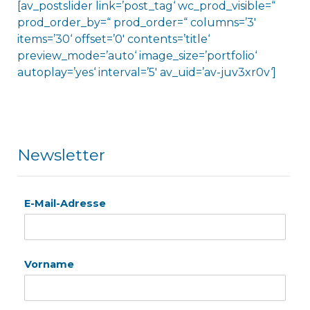
[av_postslider link=’post_tag‘ wc_prod_visible=“
prod_order_by=“ prod_order=“ columns=’3′
items=’30‘ offset=’0′ contents=’title‘
preview_mode=’auto‘ image_size=’portfolio‘
autoplay=’yes‘ interval=’5′ av_uid=’av-juv3xr0v‘]
Newsletter
E-Mail-Adresse
Vorname