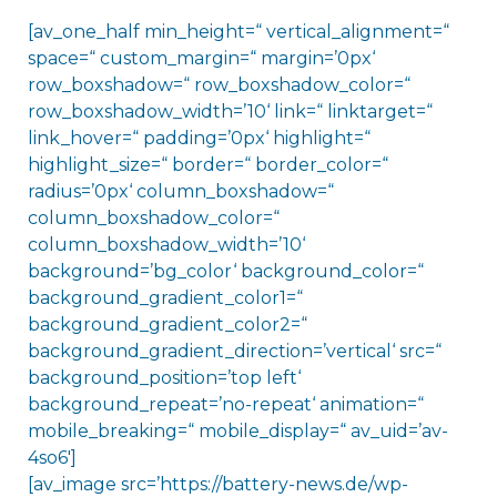
[av_one_half min_height=“ vertical_alignment=“
space=“ custom_margin=“ margin=’0px‘
row_boxshadow=“ row_boxshadow_color=“
row_boxshadow_width=’10‘ link=“ linktarget=“
link_hover=“ padding=’0px‘ highlight=“
highlight_size=“ border=“ border_color=“
radius=’0px‘ column_boxshadow=“
column_boxshadow_color=“
column_boxshadow_width=’10‘
background=’bg_color‘ background_color=“
background_gradient_color1=“
background_gradient_color2=“
background_gradient_direction=’vertical‘ src=“
background_position=’top left‘
background_repeat=’no-repeat‘ animation=“
mobile_breaking=“ mobile_display=“ av_uid=’av-
4so6′]
[av_image src=’https://battery-news.de/wp-