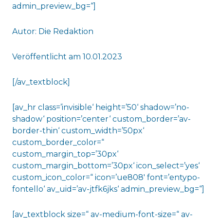
admin_preview_bg=“]
Autor: Die Redaktion
Veröffentlicht am 10.01.2023
[/av_textblock]
[av_hr class=’invisible‘ height=’50‘ shadow=’no-
shadow‘ position=’center‘ custom_border=’av-
border-thin‘ custom_width=’50px‘
custom_border_color=“
custom_margin_top=’30px‘
custom_margin_bottom=’30px‘ icon_select=’yes‘
custom_icon_color=“ icon=’ue808′ font=’entypo-
fontello‘ av_uid=’av-jtfk6jks‘ admin_preview_bg=“]
[av_textblock size=“ av-medium-font-size=“ av-