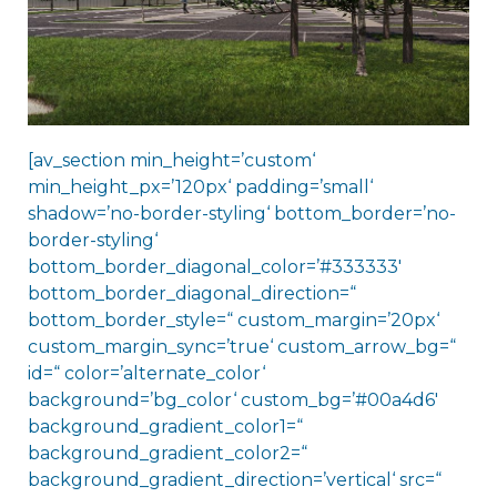
[av_section min_height=’custom‘
min_height_px=’120px‘ padding=’small‘
shadow=’no-border-styling‘ bottom_border=’no-
border-styling‘
bottom_border_diagonal_color=’#333333′
bottom_border_diagonal_direction=“
bottom_border_style=“ custom_margin=’20px‘
custom_margin_sync=’true‘ custom_arrow_bg=“
id=“ color=’alternate_color‘
background=’bg_color‘ custom_bg=’#00a4d6′
background_gradient_color1=“
background_gradient_color2=“
background_gradient_direction=’vertical‘ src=“