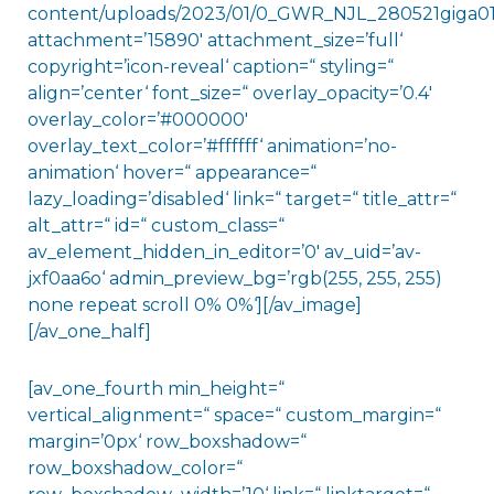
content/uploads/2023/01/0_GWR_NJL_280521giga01.
attachment=’15890′ attachment_size=’full‘
copyright=’icon-reveal‘ caption=“ styling=“
align=’center‘ font_size=“ overlay_opacity=’0.4′
overlay_color=’#000000′
overlay_text_color=’#ffffff‘ animation=’no-
animation‘ hover=“ appearance=“
lazy_loading=’disabled‘ link=“ target=“ title_attr=“
alt_attr=“ id=“ custom_class=“
av_element_hidden_in_editor=’0′ av_uid=’av-
jxf0aa6o‘ admin_preview_bg=’rgb(255, 255, 255)
none repeat scroll 0% 0%‘][/av_image]
[/av_one_half]
[av_one_fourth min_height=“
vertical_alignment=“ space=“ custom_margin=“
margin=’0px‘ row_boxshadow=“
row_boxshadow_color=“