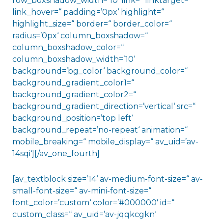
row_boxshadow_width=’10‘ link=“ linktarget=“
link_hover=“ padding=’0px‘ highlight=“
highlight_size=“ border=“ border_color=“
radius=’0px‘ column_boxshadow=“
column_boxshadow_color=“
column_boxshadow_width=’10‘
background=’bg_color‘ background_color=“
background_gradient_color1=“
background_gradient_color2=“
background_gradient_direction=’vertical‘ src=“
background_position=’top left‘
background_repeat=’no-repeat‘ animation=“
mobile_breaking=“ mobile_display=“ av_uid=’av-
14sqi‘][/av_one_fourth]
[av_textblock size=’14‘ av-medium-font-size=“ av-
small-font-size=“ av-mini-font-size=“
font_color=’custom‘ color=’#000000′ id=“
custom_class=“ av_uid=’av-jqqkcgkn‘