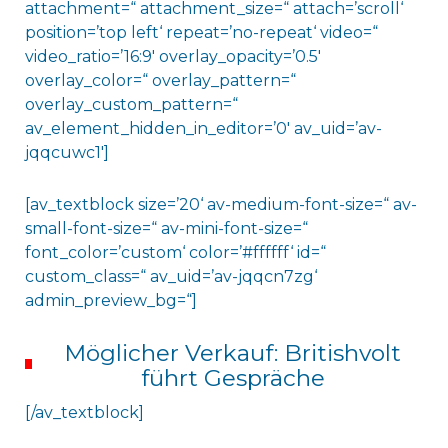
attachment=“ attachment_size=“ attach=’scroll‘
position=’top left‘ repeat=’no-repeat‘ video=“
video_ratio=’16:9′ overlay_opacity=’0.5′
overlay_color=“ overlay_pattern=“
overlay_custom_pattern=“
av_element_hidden_in_editor=’0′ av_uid=’av-
jqqcuwc1′]
[av_textblock size=’20‘ av-medium-font-size=“ av-
small-font-size=“ av-mini-font-size=“
font_color=’custom‘ color=’#ffffff‘ id=“
custom_class=“ av_uid=’av-jqqcn7zg‘
admin_preview_bg=“]
Möglicher Verkauf: Britishvolt
führt Gespräche
[/av_textblock]