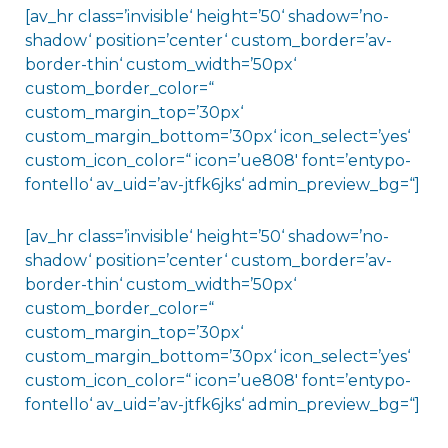
[av_hr class=’invisible‘ height=’50‘ shadow=’no-
shadow‘ position=’center‘ custom_border=’av-
border-thin‘ custom_width=’50px‘
custom_border_color=“
custom_margin_top=’30px‘
custom_margin_bottom=’30px‘ icon_select=’yes‘
custom_icon_color=“ icon=’ue808′ font=’entypo-
fontello‘ av_uid=’av-jtfk6jks‘ admin_preview_bg=“]
[av_hr class=’invisible‘ height=’50‘ shadow=’no-
shadow‘ position=’center‘ custom_border=’av-
border-thin‘ custom_width=’50px‘
custom_border_color=“
custom_margin_top=’30px‘
custom_margin_bottom=’30px‘ icon_select=’yes‘
custom_icon_color=“ icon=’ue808′ font=’entypo-
fontello‘ av_uid=’av-jtfk6jks‘ admin_preview_bg=“]