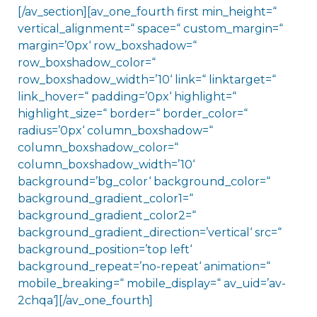
[/av_section][av_one_fourth first min_height=“
vertical_alignment=“ space=“ custom_margin=“
margin=’0px‘ row_boxshadow=“
row_boxshadow_color=“
row_boxshadow_width=’10‘ link=“ linktarget=“
link_hover=“ padding=’0px‘ highlight=“
highlight_size=“ border=“ border_color=“
radius=’0px‘ column_boxshadow=“
column_boxshadow_color=“
column_boxshadow_width=’10‘
background=’bg_color‘ background_color=“
background_gradient_color1=“
background_gradient_color2=“
background_gradient_direction=’vertical‘ src=“
background_position=’top left‘
background_repeat=’no-repeat‘ animation=“
mobile_breaking=“ mobile_display=“ av_uid=’av-
2chqa‘][/av_one_fourth]