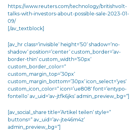
https://www.reuters.com/technology/britishvolt-
talks-with-investors-about-possible-sale-2023-01-
09/
[/av_textblock]
[av_hr class=’invisible‘ height=’50‘ shadow=’no-
shadow‘ position=’center‘ custom_border=’av-
border-thin‘ custom_width=’50px‘
custom_border_color=“
custom_margin_top=’30px‘
custom_margin_bottom=’30px‘ icon_select=’yes‘
custom_icon_color=“ icon=’ue808′ font=’entypo-
fontello‘ av_uid=’av-jtfk6jks‘ admin_preview_bg=“]
[av_social_share title=’Artikel teilen‘ style=“
buttons=“ av_uid=’av-jte46m4z‘
admin_preview_bg=“]