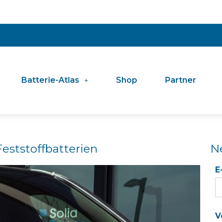
Batterie-Atlas
Shop
Partner
eststoffbatterien
N
E
V