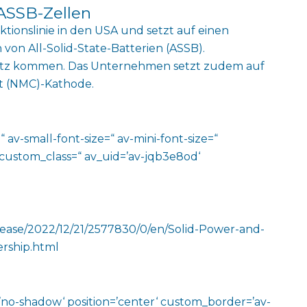
 ASSB-Zellen
tionslinie in den USA und setzt auf einen
n von All-Solid-State-Batterien (ASSB).
nsatz kommen. Das Unternehmen setzt zudem auf
t (NMC)-Kathode.
 av-small-font-size=“ av-mini-font-size=“
 custom_class=“ av_uid=’av-jqb3e8od‘
ease/2022/12/21/2577830/0/en/Solid-Power-and-
rship.html
w=’no-shadow‘ position=’center‘ custom_border=’av-