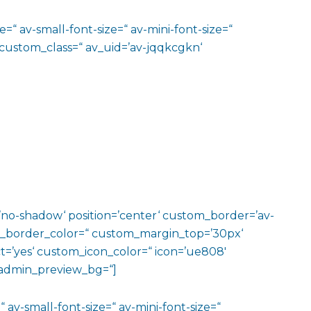
=“ av-small-font-size=“ av-mini-font-size=“
 custom_class=“ av_uid=’av-jqqkcgkn‘
w=’no-shadow‘ position=’center‘ custom_border=’av-
m_border_color=“ custom_margin_top=’30px‘
=’yes‘ custom_icon_color=“ icon=’ue808′
‘ admin_preview_bg=“]
 av-small-font-size=“ av-mini-font-size=“