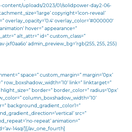
p-content/uploads/2023/01/solidpower-day2-06-
tachment_size=’large‘ copyright=’icon-reveal‘
ze=“ overlay_opacity=’0.4′ overlay_color=’#000000′
o-animation‘ hover=“ appearance=“
e_attr=“ alt_attr=“ id=“ custom_class=“
av-jxf0aa6o‘ admin_preview_bg=’rgb(255, 255, 255)
ignment=“ space=“ custom_margin=“ margin=’0px‘
row_boxshadow_width=’10‘ link=“ linktarget=“
hlight_size=“ border=“ border_color=“ radius=’0px‘
_color=“ column_boxshadow_width=’10‘
=“ background_gradient_color1=“
gradient_direction=’vertical‘ src=“
nd_repeat=’no-repeat‘ animation=“
=’av-14sqi‘][/av_one_fourth]