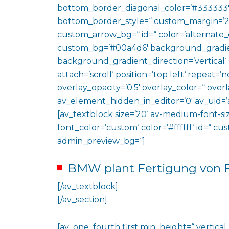
bottom_border_diagonal_color=’#333333′
bottom_border_style=“ custom_margin=’2
custom_arrow_bg=“ id=“ color=’alternate_
custom_bg=’#00a4d6′ background_gradie
background_gradient_direction=’vertical‘
attach=’scroll‘ position=’top left‘ repeat=’n
overlay_opacity=’0.5′ overlay_color=“ ove
av_element_hidden_in_editor=’0′ av_uid=’
[av_textblock size=’20‘ av-medium-font-siz
font_color=’custom‘ color=’#ffffff‘ id=“ c
admin_preview_bg=“]
BMW plant Fertigung von F
[/av_textblock]
[/av_section]
[av_one_fourth first min_height=“ vertic