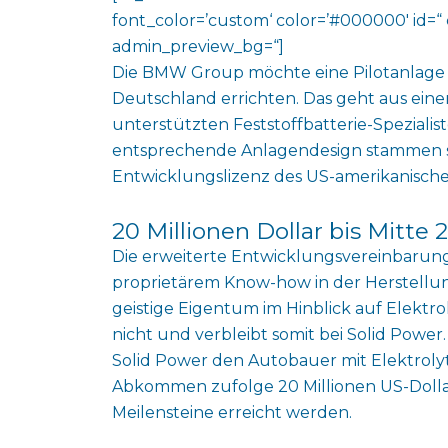
font_color=’custom‘ color=’#000000′ id=“ 
admin_preview_bg=“]
Die BMW Group möchte eine Pilotanlage z
Deutschland errichten. Das geht aus ein
unterstützten Feststoffbatterie-Speziali
entsprechende Anlagendesign stammen sol
Entwicklungslizenz des US-amerikanisc
20 Millionen Dollar bis Mitte 
Die erweiterte Entwicklungsvereinbaru
proprietärem Know-how in der Herstellun
geistige Eigentum im Hinblick auf Elektr
nicht und verbleibt somit bei Solid Power.
Solid Power den Autobauer mit Elektrolyt
Abkommen zufolge 20 Millionen US-Dolla
Meilensteine erreicht werden.