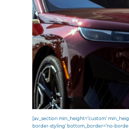
[av_section min_height=’custom‘ min_heig
border-styling‘ bottom_border=’no-border