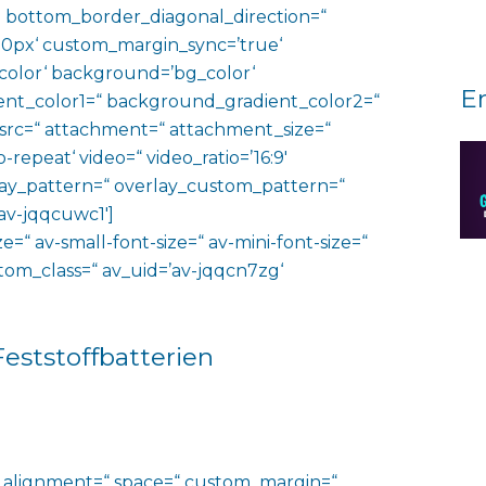
 bottom_border_diagonal_direction=“
0px‘ custom_margin_sync=’true‘
color‘ background=’bg_color‘
E
nt_color1=“ background_gradient_color2=“
 src=“ attachment=“ attachment_size=“
o-repeat‘ video=“ video_ratio=’16:9′
rlay_pattern=“ overlay_custom_pattern=“
av-jqqcuwc1′]
e=“ av-small-font-size=“ av-mini-font-size=“
ustom_class=“ av_uid=’av-jqqcn7zg‘
eststoffbatterien
al_alignment=“ space=“ custom_margin=“