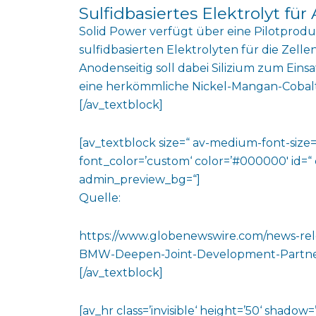
Sulfidbasiertes Elektrolyt für
Solid Power verfügt über eine Pilotproduk
sulfidbasierten Elektrolyten für die Zelle
Anodenseitig soll dabei Silizium zum Ei
eine herkömmliche Nickel-Mangan-Cobal
[/av_textblock]
[av_textblock size=“ av-medium-font-size=“
font_color=’custom‘ color=’#000000′ id=“
admin_preview_bg=“]
Quelle:
https://www.globenewswire.com/news-rel
BMW-Deepen-Joint-Development-Partne
[/av_textblock]
[av_hr class=’invisible‘ height=’50‘ shado