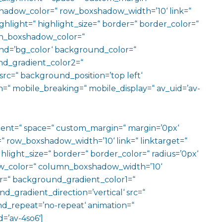
adow_color=“ row_boxshadow_width=’10‘ link=“
ighlight=“ highlight_size=“ border=“ border_color=“
n_boxshadow_color=“
d=’bg_color‘ background_color=“
d_gradient_color2=“
src=“ background_position=’top left‘
=“ mobile_breaking=“ mobile_display=“ av_uid=’av-
ment=“ space=“ custom_margin=“ margin=’0px‘
row_boxshadow_width=’10‘ link=“ linktarget=“
hlight_size=“ border=“ border_color=“ radius=’0px‘
_color=“ column_boxshadow_width=’10‘
=“ background_gradient_color1=“
gradient_direction=’vertical‘ src=“
nd_repeat=’no-repeat‘ animation=“
=’av-4so6′]