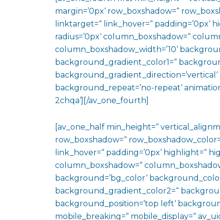
margin=’0px‘ row_boxshadow=“ row_boxsh
linktarget=“ link_hover=“ padding=’0px‘ h
radius=’0px‘ column_boxshadow=“ colum
column_boxshadow_width=’10‘ backgroun
background_gradient_color1=“ backgroun
background_gradient_direction=’vertical‘ 
background_repeat=’no-repeat‘ animation
2chqa‘][/av_one_fourth]
[av_one_half min_height=“ vertical_align
row_boxshadow=“ row_boxshadow_color=“ 
link_hover=“ padding=’0px‘ highlight=“ hig
column_boxshadow=“ column_boxshadow
background=’bg_color‘ background_color
background_gradient_color2=“ background_
background_position=’top left‘ backgrou
mobile_breaking=“ mobile_display=“ av_uid