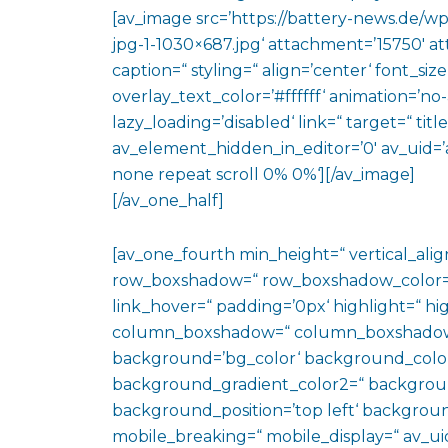
[av_image src=’https://battery-news.de/w
jpg-1-1030×687.jpg‘ attachment=’15750′ at
caption=“ styling=“ align=’center‘ font_si
overlay_text_color=’#ffffff‘ animation=’n
lazy_loading=’disabled‘ link=“ target=“ titl
av_element_hidden_in_editor=’0′ av_uid=’
none repeat scroll 0% 0%‘][/av_image]
[/av_one_half]
[av_one_fourth min_height=“ vertical_al
row_boxshadow=“ row_boxshadow_color=“ 
link_hover=“ padding=’0px‘ highlight=“ hig
column_boxshadow=“ column_boxshadow
background=’bg_color‘ background_color
background_gradient_color2=“ background_
background_position=’top left‘ backgrou
mobile_breaking=“ mobile_display=“ av_uid