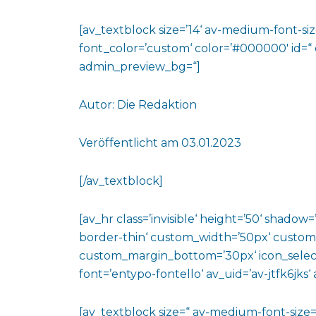
[av_textblock size=’14‘ av-medium-font-size
font_color=’custom‘ color=’#000000′ id=“
admin_preview_bg=“]
Autor: Die Redaktion
Veröffentlicht am 03.01.2023
[/av_textblock]
[av_hr class=’invisible‘ height=’50‘ shado
border-thin‘ custom_width=’50px‘ custo
custom_margin_bottom=’30px‘ icon_select
font=’entypo-fontello‘ av_uid=’av-jtfk6jks
[av_textblock size=“ av-medium-font-size=“