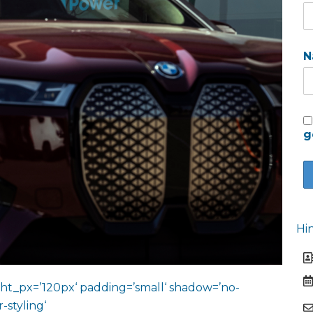
N
g
Hi
ht_px=’120px‘ padding=’small‘ shadow=’no-
-styling‘