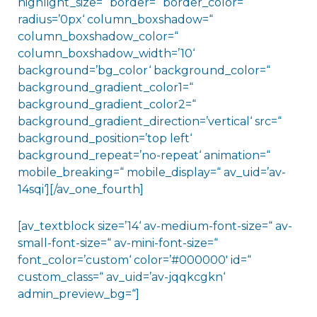
highlight_size=“ border=“ border_color=“
radius=’0px‘ column_boxshadow=“
column_boxshadow_color=“
column_boxshadow_width=’10‘
background=’bg_color‘ background_color=“
background_gradient_color1=“
background_gradient_color2=“
background_gradient_direction=’vertical‘ src=“
background_position=’top left‘
background_repeat=’no-repeat‘ animation=“
mobile_breaking=“ mobile_display=“ av_uid=’av-
14sqi‘][/av_one_fourth]
[av_textblock size=’14‘ av-medium-font-size=“ av-
small-font-size=“ av-mini-font-size=“
font_color=’custom‘ color=’#000000′ id=“
custom_class=“ av_uid=’av-jqqkcgkn‘
admin_preview_bg=“]