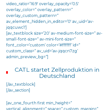
video_ratio=’16:9′ overlay_opacity=’0.5′
overlay_color=“ overlay_pattern=“
overlay_custom_pattern=“
av_element_hidden_in_editor=’0′ av_uid=’av-
jqqcuwc1′]
[av_textblock size=’20‘ av-medium-font-size=“ av-
small-font-size=“ av-mini-font-size=“
font_color=’custom‘ color=’#ffffff‘ id=“
custom_class=“ av_uid=’av-jqqcn7zg‘
admin_preview_bg=“]
CATL startet Zellproduktion in
Deutschland
[/av_textblock]
[/av_section]
[av_one_fourth first min_height=“
vertical_alignment=“ space=“ custom_margin=“