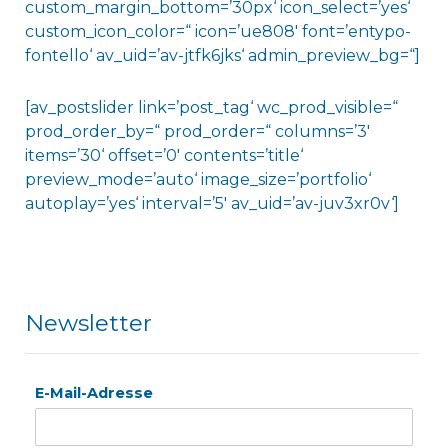
custom_margin_bottom=’30px‘ icon_select=’yes‘
custom_icon_color=“ icon=’ue808′ font=’entypo-
fontello‘ av_uid=’av-jtfk6jks‘ admin_preview_bg=“]
[av_postslider link=’post_tag‘ wc_prod_visible=“
prod_order_by=“ prod_order=“ columns=’3′
items=’30‘ offset=’0′ contents=’title‘
preview_mode=’auto‘ image_size=’portfolio‘
autoplay=’yes‘ interval=’5′ av_uid=’av-juv3xr0v‘]
Newsletter
E-Mail-Adresse