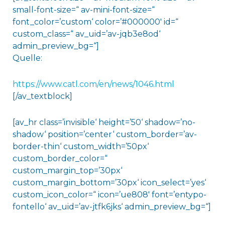
small-font-size=“ av-mini-font-size=“
font_color=’custom‘ color=’#000000′ id=“
custom_class=“ av_uid=’av-jqb3e8od‘
admin_preview_bg=“]
Quelle:
https://www.catl.com/en/news/1046.html
[/av_textblock]
[av_hr class=’invisible‘ height=’50‘ shadow=’no-
shadow‘ position=’center‘ custom_border=’av-
border-thin‘ custom_width=’50px‘
custom_border_color=“
custom_margin_top=’30px‘
custom_margin_bottom=’30px‘ icon_select=’yes‘
custom_icon_color=“ icon=’ue808′ font=’entypo-
fontello‘ av_uid=’av-jtfk6jks‘ admin_preview_bg=“]