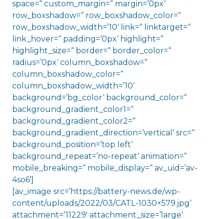
space=“ custom_margin=“ margin=’0px‘
row_boxshadow=“ row_boxshadow_color=“
row_boxshadow_width=’10‘ link=“ linktarget=“
link_hover=“ padding=’0px‘ highlight=“
highlight_size=“ border=“ border_color=“
radius=’0px‘ column_boxshadow=“
column_boxshadow_color=“
column_boxshadow_width=’10‘
background=’bg_color‘ background_color=“
background_gradient_color1=“
background_gradient_color2=“
background_gradient_direction=’vertical‘ src=“
background_position=’top left‘
background_repeat=’no-repeat‘ animation=“
mobile_breaking=“ mobile_display=“ av_uid=’av-
4so6′]
[av_image src=’https://battery-news.de/wp-
content/uploads/2022/03/CATL-1030×579.jpg‘
attachment=’11229′ attachment_size=’large‘