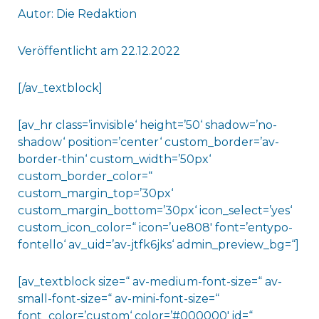
Autor: Die Redaktion
Veröffentlicht am 22.12.2022
[/av_textblock]
[av_hr class=’invisible‘ height=’50‘ shadow=’no-
shadow‘ position=’center‘ custom_border=’av-
border-thin‘ custom_width=’50px‘
custom_border_color=“
custom_margin_top=’30px‘
custom_margin_bottom=’30px‘ icon_select=’yes‘
custom_icon_color=“ icon=’ue808′ font=’entypo-
fontello‘ av_uid=’av-jtfk6jks‘ admin_preview_bg=“]
[av_textblock size=“ av-medium-font-size=“ av-
small-font-size=“ av-mini-font-size=“
font_color=’custom‘ color=’#000000′ id=“