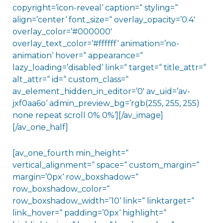
copyright=’icon-reveal‘ caption=“ styling=“
align=’center‘ font_size=“ overlay_opacity=’0.4′
overlay_color=’#000000′
overlay_text_color=’#ffffff‘ animation=’no-
animation‘ hover=“ appearance=“
lazy_loading=’disabled‘ link=“ target=“ title_attr=“
alt_attr=“ id=“ custom_class=“
av_element_hidden_in_editor=’0′ av_uid=’av-
jxf0aa6o‘ admin_preview_bg=’rgb(255, 255, 255)
none repeat scroll 0% 0%‘][/av_image]
[/av_one_half]
[av_one_fourth min_height=“
vertical_alignment=“ space=“ custom_margin=“
margin=’0px‘ row_boxshadow=“
row_boxshadow_color=“
row_boxshadow_width=’10‘ link=“ linktarget=“
link_hover=“ padding=’0px‘ highlight=“