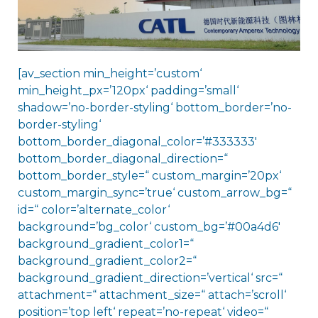
[av_section min_height=’custom‘
min_height_px=’120px‘ padding=’small‘
shadow=’no-border-styling‘ bottom_border=’no-
border-styling‘
bottom_border_diagonal_color=’#333333′
bottom_border_diagonal_direction=“
bottom_border_style=“ custom_margin=’20px‘
custom_margin_sync=’true‘ custom_arrow_bg=“
id=“ color=’alternate_color‘
background=’bg_color‘ custom_bg=’#00a4d6′
background_gradient_color1=“
background_gradient_color2=“
background_gradient_direction=’vertical‘ src=“
attachment=“ attachment_size=“ attach=’scroll‘
position=’top left‘ repeat=’no-repeat‘ video=“