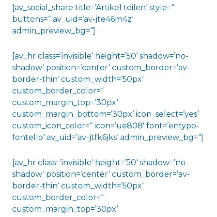
[av_social_share title=’Artikel teilen‘ style=“
buttons=“ av_uid=’av-jte46m4z‘
admin_preview_bg=“]
[av_hr class=’invisible‘ height=’50‘ shadow=’no-
shadow‘ position=’center‘ custom_border=’av-
border-thin‘ custom_width=’50px‘
custom_border_color=“
custom_margin_top=’30px‘
custom_margin_bottom=’30px‘ icon_select=’yes‘
custom_icon_color=“ icon=’ue808′ font=’entypo-
fontello‘ av_uid=’av-jtfk6jks‘ admin_preview_bg=“]
[av_hr class=’invisible‘ height=’50‘ shadow=’no-
shadow‘ position=’center‘ custom_border=’av-
border-thin‘ custom_width=’50px‘
custom_border_color=“
custom_margin_top=’30px‘