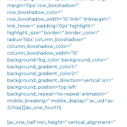
margin=’0px‘ row_boxshadow=“
row_boxshadow_color=“
row_boxshadow_width=’10‘ link=“ linktarget=“
link_hover=“ padding=’0px‘ highlight=“
highlight_size=“ border=“ border_color=“
radius=’0px‘ column_boxshadow=“
column_boxshadow_color=“
column_boxshadow_width=’10‘
background=’bg_color‘ background_color=“
background_gradient_color1=“
background_gradient_color2=“
background_gradient_direction=’vertical‘ src=“
background_position=’top left‘
background_repeat=’no-repeat‘ animation=“
mobile_breaking=“ mobile_display=“ av_uid=’av-
2chqa‘][/av_one_fourth]
[av_one_half min_height=“ vertical_alignment=“