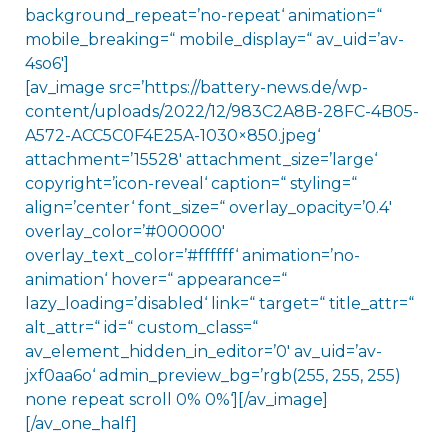
background_repeat=’no-repeat‘ animation=“
mobile_breaking=“ mobile_display=“ av_uid=’av-
4so6′]
[av_image src=’https://battery-news.de/wp-
content/uploads/2022/12/983C2A8B-28FC-4B05-
A572-ACC5C0F4E25A-1030×850.jpeg‘
attachment=’15528′ attachment_size=’large‘
copyright=’icon-reveal‘ caption=“ styling=“
align=’center‘ font_size=“ overlay_opacity=’0.4′
overlay_color=’#000000′
overlay_text_color=’#ffffff‘ animation=’no-
animation‘ hover=“ appearance=“
lazy_loading=’disabled‘ link=“ target=“ title_attr=“
alt_attr=“ id=“ custom_class=“
av_element_hidden_in_editor=’0′ av_uid=’av-
jxf0aa6o‘ admin_preview_bg=’rgb(255, 255, 255)
none repeat scroll 0% 0%‘][/av_image]
[/av_one_half]