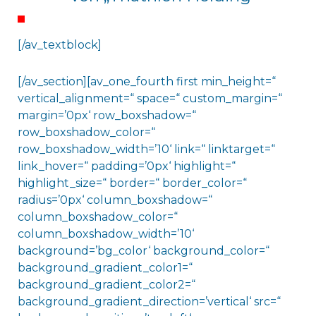
[/av_textblock]
[/av_section][av_one_fourth first min_height=“
vertical_alignment=“ space=“ custom_margin=“
margin=’0px‘ row_boxshadow=“
row_boxshadow_color=“
row_boxshadow_width=’10‘ link=“ linktarget=“
link_hover=“ padding=’0px‘ highlight=“
highlight_size=“ border=“ border_color=“
radius=’0px‘ column_boxshadow=“
column_boxshadow_color=“
column_boxshadow_width=’10‘
background=’bg_color‘ background_color=“
background_gradient_color1=“
background_gradient_color2=“
background_gradient_direction=’vertical‘ src=“