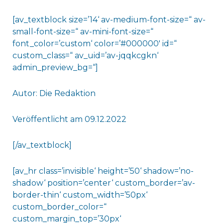
[av_textblock size=’14‘ av-medium-font-size=“ av-
small-font-size=“ av-mini-font-size=“
font_color=’custom‘ color=’#000000′ id=“
custom_class=“ av_uid=’av-jqqkcgkn‘
admin_preview_bg=“]
Autor: Die Redaktion
Veröffentlicht am 09.12.2022
[/av_textblock]
[av_hr class=’invisible‘ height=’50‘ shadow=’no-
shadow‘ position=’center‘ custom_border=’av-
border-thin‘ custom_width=’50px‘
custom_border_color=“
custom_margin_top=’30px‘