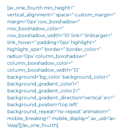
[av_one_fourth min_height=“
vertical_alignment=“ space=“ custom_margin=“
margin=’0px‘ row_boxshadow=“
row_boxshadow_color=“
row_boxshadow_width=’10‘ link=“ linktarget=“
link_hover=“ padding=’0px‘ highlight=“
highlight_size=“ border=“ border_color=“
radius=’0px‘ column_boxshadow=“
column_boxshadow_color=“
column_boxshadow_width=’10‘
background=’bg_color‘ background_color=“
background_gradient_color1=“
background_gradient_color2=“
background_gradient_direction=’vertical‘ src=“
background_position=’top left‘
background_repeat=’no-repeat‘ animation=“
mobile_breaking=“ mobile_display=“ av_uid=’av-
14sqi‘][/av_one_fourth]