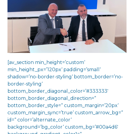
[av_section min_height=’custom‘
min_height_px=’120px‘ padding=’small‘
shadow=’no-border-styling‘ bottom_border=’no-
border-styling‘
bottom_border_diagonal_color=’#333333′
bottom_border_diagonal_direction=“
bottom_border_style=“ custom_margin=’20px‘
custom_margin_sync=’true‘ custom_arrow_bg=“
id=“ color=’alternate_color‘
background=’bg_color‘ custom_bg=’#00a4d6′