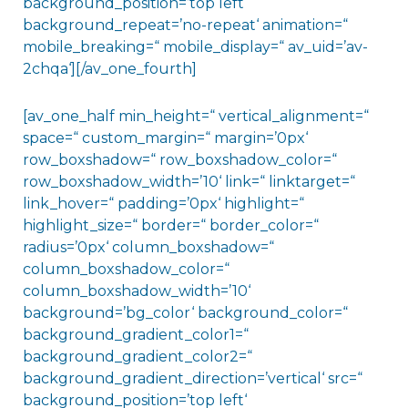
background_position=’top left‘
background_repeat=’no-repeat‘ animation=“
mobile_breaking=“ mobile_display=“ av_uid=’av-
2chqa‘][/av_one_fourth]
[av_one_half min_height=“ vertical_alignment=“
space=“ custom_margin=“ margin=’0px‘
row_boxshadow=“ row_boxshadow_color=“
row_boxshadow_width=’10‘ link=“ linktarget=“
link_hover=“ padding=’0px‘ highlight=“
highlight_size=“ border=“ border_color=“
radius=’0px‘ column_boxshadow=“
column_boxshadow_color=“
column_boxshadow_width=’10‘
background=’bg_color‘ background_color=“
background_gradient_color1=“
background_gradient_color2=“
background_gradient_direction=’vertical‘ src=“
background_position=’top left‘