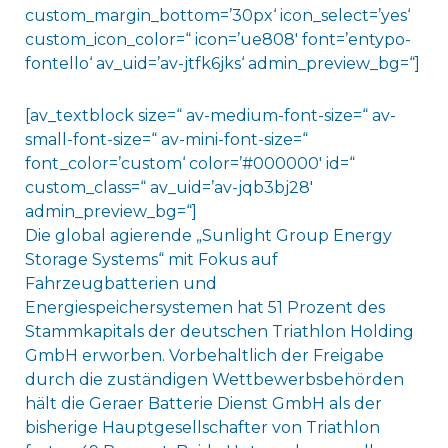
custom_margin_bottom=’30px‘ icon_select=’yes‘
custom_icon_color=“ icon=’ue808′ font=’entypo-
fontello‘ av_uid=’av-jtfk6jks‘ admin_preview_bg=“]
[av_textblock size=“ av-medium-font-size=“ av-
small-font-size=“ av-mini-font-size=“
font_color=’custom‘ color=’#000000′ id=“
custom_class=“ av_uid=’av-jqb3bj28′
admin_preview_bg=“]
Die global agierende „Sunlight Group Energy
Storage Systems“ mit Fokus auf
Fahrzeugbatterien und
Energiespeichersystemen hat 51 Prozent des
Stammkapitals der deutschen Triathlon Holding
GmbH erworben. Vorbehaltlich der Freigabe
durch die zuständigen Wettbewerbsbehörden
hält die Geraer Batterie Dienst GmbH als der
bisherige Hauptgesellschafter von Triathlon