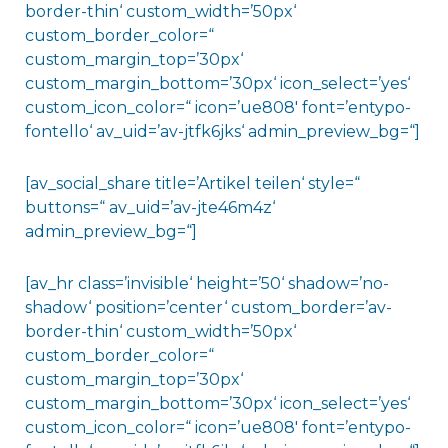
border-thin‘ custom_width=’50px‘
custom_border_color=“
custom_margin_top=’30px‘
custom_margin_bottom=’30px‘ icon_select=’yes‘
custom_icon_color=“ icon=’ue808′ font=’entypo-
fontello‘ av_uid=’av-jtfk6jks‘ admin_preview_bg=“]
[av_social_share title=’Artikel teilen‘ style=“
buttons=“ av_uid=’av-jte46m4z‘
admin_preview_bg=“]
[av_hr class=’invisible‘ height=’50‘ shadow=’no-
shadow‘ position=’center‘ custom_border=’av-
border-thin‘ custom_width=’50px‘
custom_border_color=“
custom_margin_top=’30px‘
custom_margin_bottom=’30px‘ icon_select=’yes‘
custom_icon_color=“ icon=’ue808′ font=’entypo-