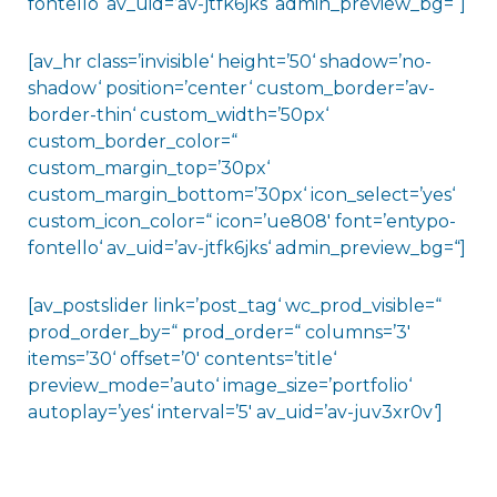
fontello‘ av_uid=’av-jtfk6jks‘ admin_preview_bg=“]
[av_hr class=’invisible‘ height=’50‘ shadow=’no-
shadow‘ position=’center‘ custom_border=’av-
border-thin‘ custom_width=’50px‘
custom_border_color=“
custom_margin_top=’30px‘
custom_margin_bottom=’30px‘ icon_select=’yes‘
custom_icon_color=“ icon=’ue808′ font=’entypo-
fontello‘ av_uid=’av-jtfk6jks‘ admin_preview_bg=“]
[av_postslider link=’post_tag‘ wc_prod_visible=“
prod_order_by=“ prod_order=“ columns=’3′
items=’30‘ offset=’0′ contents=’title‘
preview_mode=’auto‘ image_size=’portfolio‘
autoplay=’yes‘ interval=’5′ av_uid=’av-juv3xr0v‘]