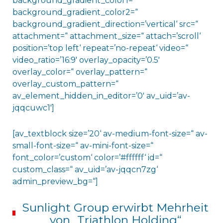
background_gradient_color1=“
background_gradient_color2=“
background_gradient_direction=’vertical‘ src=“
attachment=“ attachment_size=“ attach=’scroll‘
position=’top left‘ repeat=’no-repeat‘ video=“
video_ratio=’16:9′ overlay_opacity=’0.5′
overlay_color=“ overlay_pattern=“
overlay_custom_pattern=“
av_element_hidden_in_editor=’0′ av_uid=’av-
jqqcuwc1′]
[av_textblock size=’20‘ av-medium-font-size=“ av-
small-font-size=“ av-mini-font-size=“
font_color=’custom‘ color=’#ffffff‘ id=“
custom_class=“ av_uid=’av-jqqcn7zg‘
admin_preview_bg=“]
Sunlight Group erwirbt Mehrheit
von „Triathlon Holding“