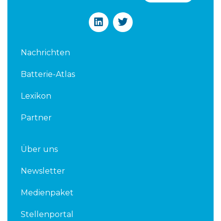
L
T
i
w
n
i
k
t
Nachrichten
e
t
d
e
Batterie-Atlas
i
r
n
Lexikon
Partner
Über uns
Newsletter
Medienpaket
Stellenportal