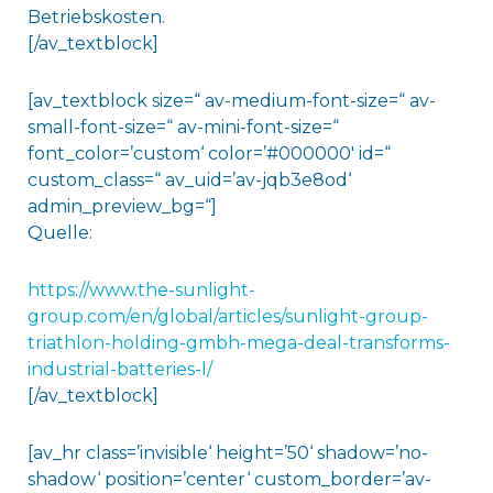
Betriebskosten.
[/av_textblock]
[av_textblock size=“ av-medium-font-size=“ av-
small-font-size=“ av-mini-font-size=“
font_color=’custom‘ color=’#000000′ id=“
custom_class=“ av_uid=’av-jqb3e8od‘
admin_preview_bg=“]
Quelle:
https://www.the-sunlight-
group.com/en/global/articles/sunlight-group-
triathlon-holding-gmbh-mega-deal-transforms-
industrial-batteries-l/
[/av_textblock]
[av_hr class=’invisible‘ height=’50‘ shadow=’no-
shadow‘ position=’center‘ custom_border=’av-