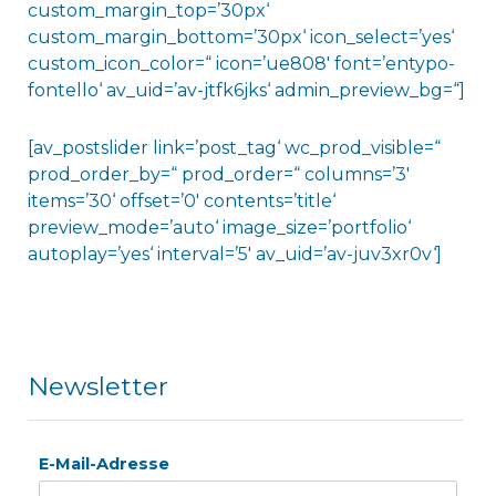
custom_margin_top=’30px‘
custom_margin_bottom=’30px‘ icon_select=’yes‘
custom_icon_color=“ icon=’ue808′ font=’entypo-
fontello‘ av_uid=’av-jtfk6jks‘ admin_preview_bg=“]
[av_postslider link=’post_tag‘ wc_prod_visible=“
prod_order_by=“ prod_order=“ columns=’3′
items=’30‘ offset=’0′ contents=’title‘
preview_mode=’auto‘ image_size=’portfolio‘
autoplay=’yes‘ interval=’5′ av_uid=’av-juv3xr0v‘]
Newsletter
E-Mail-Adresse