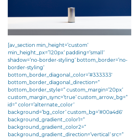
[av_section min_height=’custom‘
min_height_px=’120px‘ padding=’small‘
shadow=’no-border-styling‘ bottom_border=’no-
border-styling‘
bottom_border_diagonal_color=’#333333′
bottom_border_diagonal_direction=“
bottom_border_style=“ custom_margin=’20px‘
custom_margin_sync=’true‘ custom_arrow_bg=“
id=“ color=’alternate_color‘
background=’bg_color‘ custom_bg=’#00a4d6′
background_gradient_color1=“
background_gradient_color2=“
background_gradient_direction=’vertical‘ src=“