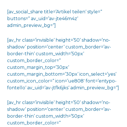
[av_social_share title=’Artikel teilen‘ style=“
buttons=“ av_uid=’av-jte46m4z‘
admin_preview_bg=“]
[av_hr class=’invisible‘ height=’50‘ shadow=’no-
shadow‘ position=’center‘ custom_border=’av-
border-thin‘ custom_width=’50px‘
custom_border_color=“
custom_margin_top=’30px‘
custom_margin_bottom=’30px‘ icon_select=’yes‘
custom_icon_color=“ icon=’ue808′ font=’entypo-
fontello‘ av_uid=’av-jtfk6jks‘ admin_preview_bg=“]
[av_hr class=’invisible‘ height=’50‘ shadow=’no-
shadow‘ position=’center‘ custom_border=’av-
border-thin‘ custom_width=’50px‘
custom_border_color=“