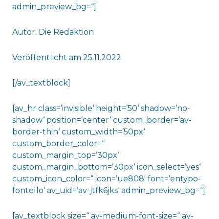
admin_preview_bg=“]
Autor: Die Redaktion
Veröffentlicht am 25.11.2022
[/av_textblock]
[av_hr class=’invisible‘ height=’50‘ shadow=’no-
shadow‘ position=’center‘ custom_border=’av-
border-thin‘ custom_width=’50px‘
custom_border_color=“
custom_margin_top=’30px‘
custom_margin_bottom=’30px‘ icon_select=’yes‘
custom_icon_color=“ icon=’ue808′ font=’entypo-
fontello‘ av_uid=’av-jtfk6jks‘ admin_preview_bg=“]
[av_textblock size=“ av-medium-font-size=“ av-