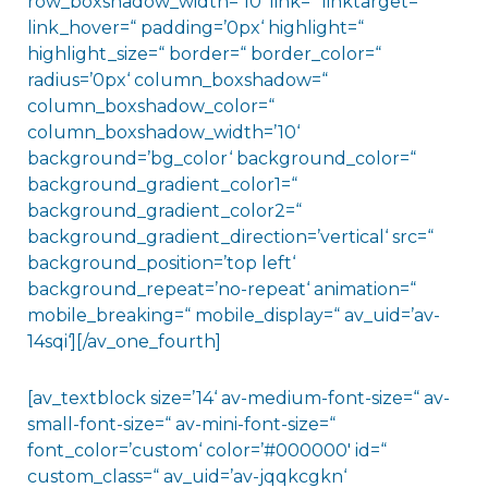
row_boxshadow_width=’10‘ link=“ linktarget=“
link_hover=“ padding=’0px‘ highlight=“
highlight_size=“ border=“ border_color=“
radius=’0px‘ column_boxshadow=“
column_boxshadow_color=“
column_boxshadow_width=’10‘
background=’bg_color‘ background_color=“
background_gradient_color1=“
background_gradient_color2=“
background_gradient_direction=’vertical‘ src=“
background_position=’top left‘
background_repeat=’no-repeat‘ animation=“
mobile_breaking=“ mobile_display=“ av_uid=’av-
14sqi‘][/av_one_fourth]
[av_textblock size=’14‘ av-medium-font-size=“ av-
small-font-size=“ av-mini-font-size=“
font_color=’custom‘ color=’#000000′ id=“
custom_class=“ av_uid=’av-jqqkcgkn‘