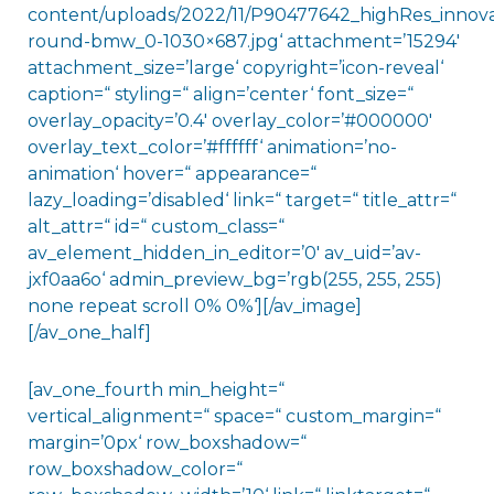
content/uploads/2022/11/P90477642_highRes_innova
round-bmw_0-1030×687.jpg‘ attachment=’15294′
attachment_size=’large‘ copyright=’icon-reveal‘
caption=“ styling=“ align=’center‘ font_size=“
overlay_opacity=’0.4′ overlay_color=’#000000′
overlay_text_color=’#ffffff‘ animation=’no-
animation‘ hover=“ appearance=“
lazy_loading=’disabled‘ link=“ target=“ title_attr=“
alt_attr=“ id=“ custom_class=“
av_element_hidden_in_editor=’0′ av_uid=’av-
jxf0aa6o‘ admin_preview_bg=’rgb(255, 255, 255)
none repeat scroll 0% 0%‘][/av_image]
[/av_one_half]
[av_one_fourth min_height=“
vertical_alignment=“ space=“ custom_margin=“
margin=’0px‘ row_boxshadow=“
row_boxshadow_color=“