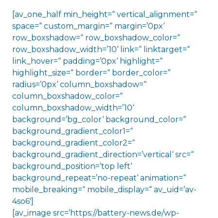
[av_one_half min_height=“ vertical_alignment=“
space=“ custom_margin=“ margin=’0px‘
row_boxshadow=“ row_boxshadow_color=“
row_boxshadow_width=’10‘ link=“ linktarget=“
link_hover=“ padding=’0px‘ highlight=“
highlight_size=“ border=“ border_color=“
radius=’0px‘ column_boxshadow=“
column_boxshadow_color=“
column_boxshadow_width=’10‘
background=’bg_color‘ background_color=“
background_gradient_color1=“
background_gradient_color2=“
background_gradient_direction=’vertical‘ src=“
background_position=’top left‘
background_repeat=’no-repeat‘ animation=“
mobile_breaking=“ mobile_display=“ av_uid=’av-
4so6′]
[av_image src=’https://battery-news.de/wp-