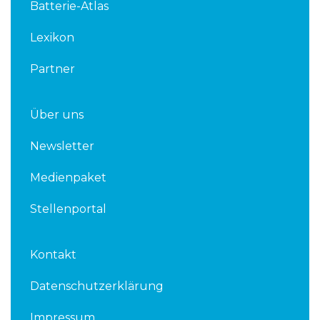
Batterie-Atlas
i
r
n
Lexikon
Partner
Über uns
Newsletter
Medienpaket
Stellenportal
Kontakt
Datenschutzerklärung
Impressum