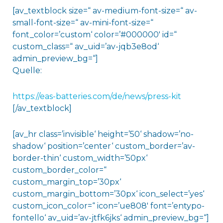
[av_textblock size=“ av-medium-font-size=“ av-
small-font-size=“ av-mini-font-size=“
font_color=’custom‘ color=’#000000′ id=“
custom_class=“ av_uid=’av-jqb3e8od‘
admin_preview_bg=“]
Quelle:
https://eas-batteries.com/de/news/press-kit
[/av_textblock]
[av_hr class=’invisible‘ height=’50‘ shadow=’no-
shadow‘ position=’center‘ custom_border=’av-
border-thin‘ custom_width=’50px‘
custom_border_color=“
custom_margin_top=’30px‘
custom_margin_bottom=’30px‘ icon_select=’yes‘
custom_icon_color=“ icon=’ue808′ font=’entypo-
fontello‘ av_uid=’av-jtfk6jks‘ admin_preview_bg=“]