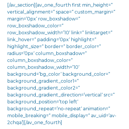
[/av_section][av_one_fourth first min_height=“
vertical_alignment=“ space=“ custom_margin=“
margin=’0px‘ row_boxshadow=“
row_boxshadow_color=“
row_boxshadow_width=’10‘ link=“ linktarget=“
link_hover=“ padding=’0px‘ highlight=“
highlight_size=“ border=“ border_color=“
radius=’0px‘ column_boxshadow=“
column_boxshadow_color=“
column_boxshadow_width=’10‘
background=’bg_color‘ background_color=“
background_gradient_color1=“
background_gradient_color2=“
background_gradient_direction=’vertical‘ src=“
background_position=’top left‘
background_repeat=’no-repeat‘ animation=“
mobile_breaking=“ mobile_display=“ av_uid=’av-
2chqa‘][/av_one_fourth]