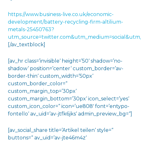
https://www.business-live.co.uk/economic-
development/battery-recycling-firm-altilium-
metals-25450763?
utm_source=twitter.com&utm_medium=social&utm
[/av_textblock]
[av_hr class=’invisible‘ height=’50‘ shadow=’no-
shadow‘ position=’center‘ custom_border=’av-
border-thin‘ custom_width=’50px‘
custom_border_color=“
custom_margin_top=’30px‘
custom_margin_bottom=’30px‘ icon_select=’yes‘
custom_icon_color=“ icon=’ue808′ font=’entypo-
fontello‘ av_uid=’av-jtfk6jks‘ admin_preview_bg=“]
[av_social_share title=’Artikel teilen‘ style=“
buttons=“ av_uid=’av-jte46m4z‘