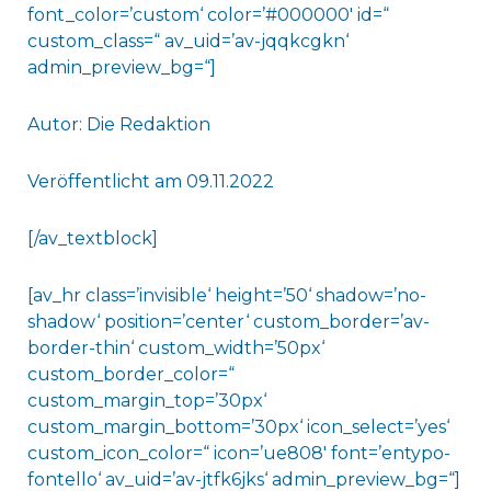
font_color=’custom‘ color=’#000000′ id=“
custom_class=“ av_uid=’av-jqqkcgkn‘
admin_preview_bg=“]
Autor: Die Redaktion
Veröffentlicht am 09.11.2022
[/av_textblock]
[av_hr class=’invisible‘ height=’50‘ shadow=’no-
shadow‘ position=’center‘ custom_border=’av-
border-thin‘ custom_width=’50px‘
custom_border_color=“
custom_margin_top=’30px‘
custom_margin_bottom=’30px‘ icon_select=’yes‘
custom_icon_color=“ icon=’ue808′ font=’entypo-
fontello‘ av_uid=’av-jtfk6jks‘ admin_preview_bg=“]