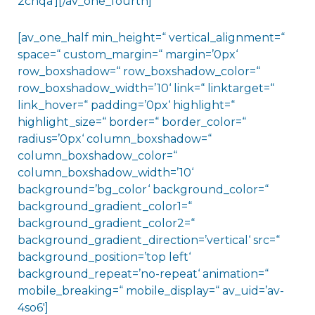
2chqa‘][/av_one_fourth]
[av_one_half min_height=“ vertical_alignment=“
space=“ custom_margin=“ margin=’0px‘
row_boxshadow=“ row_boxshadow_color=“
row_boxshadow_width=’10‘ link=“ linktarget=“
link_hover=“ padding=’0px‘ highlight=“
highlight_size=“ border=“ border_color=“
radius=’0px‘ column_boxshadow=“
column_boxshadow_color=“
column_boxshadow_width=’10‘
background=’bg_color‘ background_color=“
background_gradient_color1=“
background_gradient_color2=“
background_gradient_direction=’vertical‘ src=“
background_position=’top left‘
background_repeat=’no-repeat‘ animation=“
mobile_breaking=“ mobile_display=“ av_uid=’av-
4so6′]