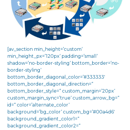
[av_section min_height=’custom‘
min_height_px=’120px‘ padding=’small‘
shadow=’no-border-styling‘ bottom_border=’no-
border-styling‘
bottom_border_diagonal_color=’#333333′
bottom_border_diagonal_direction=“
bottom_border_style=“ custom_margin=’20px‘
custom_margin_sync=’true‘ custom_arrow_bg=“
id=“ color=’alternate_color‘
background=’bg_color‘ custom_bg=’#00a4d6′
background_gradient_color1=“
background_gradient_color2=“