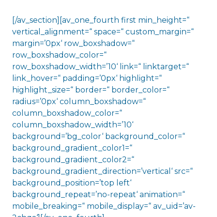
[/av_section][av_one_fourth first min_height=“
vertical_alignment=“ space=“ custom_margin=“
margin=’0px‘ row_boxshadow=“
row_boxshadow_color=“
row_boxshadow_width=’10‘ link=“ linktarget=“
link_hover=“ padding=’0px‘ highlight=“
highlight_size=“ border=“ border_color=“
radius=’0px‘ column_boxshadow=“
column_boxshadow_color=“
column_boxshadow_width=’10‘
background=’bg_color‘ background_color=“
background_gradient_color1=“
background_gradient_color2=“
background_gradient_direction=’vertical‘ src=“
background_position=’top left‘
background_repeat=’no-repeat‘ animation=“
mobile_breaking=“ mobile_display=“ av_uid=’av-