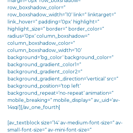
margin=’0px‘ row_boxshadow=“
row_boxshadow_color=“
row_boxshadow_width=’10‘ link=“ linktarget=“
link_hover=“ padding=’0px‘ highlight=“
highlight_size=“ border=“ border_color=“
radius=’0px‘ column_boxshadow=“
column_boxshadow_color=“
column_boxshadow_width=’10‘
background=’bg_color‘ background_color=“
background_gradient_color1=“
background_gradient_color2=“
background_gradient_direction=’vertical‘ src=“
background_position=’top left‘
background_repeat=’no-repeat‘ animation=“
mobile_breaking=“ mobile_display=“ av_uid=’av-
14sqi‘][/av_one_fourth]
[av_textblock size=’14‘ av-medium-font-size=“ av-
small-font-size=“ av-mini-font-size=“