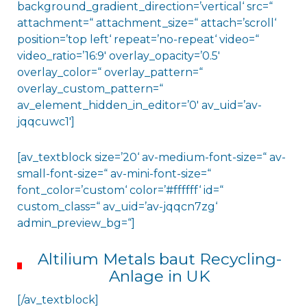
background_gradient_direction=’vertical‘ src=“
attachment=“ attachment_size=“ attach=’scroll‘
position=’top left‘ repeat=’no-repeat‘ video=“
video_ratio=’16:9′ overlay_opacity=’0.5′
overlay_color=“ overlay_pattern=“
overlay_custom_pattern=“
av_element_hidden_in_editor=’0′ av_uid=’av-
jqqcuwc1′]
[av_textblock size=’20‘ av-medium-font-size=“ av-
small-font-size=“ av-mini-font-size=“
font_color=’custom‘ color=’#ffffff‘ id=“
custom_class=“ av_uid=’av-jqqcn7zg‘
admin_preview_bg=“]
Altilium Metals baut Recycling-
Anlage in UK
[/av_textblock]