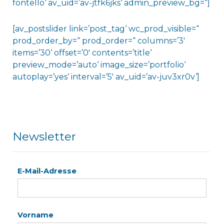
fontello‘ av_uid=’av-jtfk6jks‘ admin_preview_bg=“]
[av_postslider link=’post_tag‘ wc_prod_visible=“
prod_order_by=“ prod_order=“ columns=’3′
items=’30‘ offset=’0′ contents=’title‘
preview_mode=’auto‘ image_size=’portfolio‘
autoplay=’yes‘ interval=’5′ av_uid=’av-juv3xr0v‘]
Newsletter
E-Mail-Adresse
Vorname