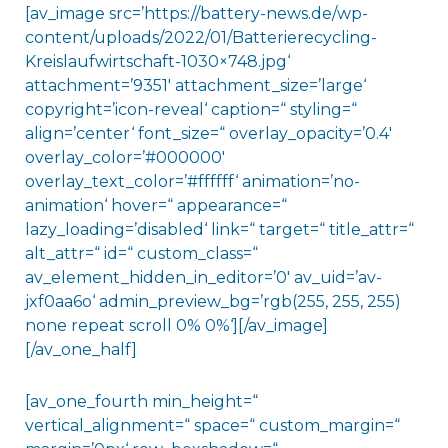
[av_image src=’https://battery-news.de/wp-
content/uploads/2022/01/Batterierecycling-
Kreislaufwirtschaft-1030×748.jpg‘
attachment=’9351′ attachment_size=’large‘
copyright=’icon-reveal‘ caption=“ styling=“
align=’center‘ font_size=“ overlay_opacity=’0.4′
overlay_color=’#000000′
overlay_text_color=’#ffffff‘ animation=’no-
animation‘ hover=“ appearance=“
lazy_loading=’disabled‘ link=“ target=“ title_attr=“
alt_attr=“ id=“ custom_class=“
av_element_hidden_in_editor=’0′ av_uid=’av-
jxf0aa6o‘ admin_preview_bg=’rgb(255, 255, 255)
none repeat scroll 0% 0%‘][/av_image]
[/av_one_half]
[av_one_fourth min_height=“
vertical_alignment=“ space=“ custom_margin=“