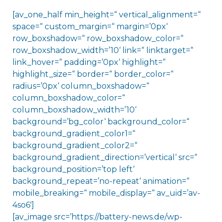
[av_one_half min_height=“ vertical_alignment=“
space=“ custom_margin=“ margin=’0px‘
row_boxshadow=“ row_boxshadow_color=“
row_boxshadow_width=’10‘ link=“ linktarget=“
link_hover=“ padding=’0px‘ highlight=“
highlight_size=“ border=“ border_color=“
radius=’0px‘ column_boxshadow=“
column_boxshadow_color=“
column_boxshadow_width=’10‘
background=’bg_color‘ background_color=“
background_gradient_color1=“
background_gradient_color2=“
background_gradient_direction=’vertical‘ src=“
background_position=’top left‘
background_repeat=’no-repeat‘ animation=“
mobile_breaking=“ mobile_display=“ av_uid=’av-
4so6′]
[av_image src=’https://battery-news.de/wp-