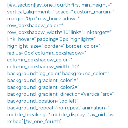
[/av_section][av_one_fourth first min_height=“
vertical_alignment=“ space=“ custom_margin=“
margin=’0px‘ row_boxshadow=“
row_boxshadow_color=“
row_boxshadow_width=’10‘ link=“ linktarget=“
link_hover=“ padding=’0px‘ highlight=“
highlight_size=“ border=“ border_color=“
radius=’0px‘ column_boxshadow=“
column_boxshadow_color=“
column_boxshadow_width=’10‘
background=’bg_color‘ background_color=“
background_gradient_color1=“
background_gradient_color2=“
background_gradient_direction=’vertical‘ src=“
background_position=’top left‘
background_repeat=’no-repeat‘ animation=“
mobile_breaking=“ mobile_display=“ av_uid=’av-
2chqa‘][/av_one_fourth]