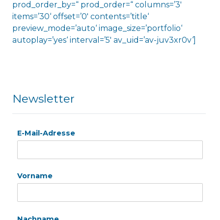
prod_order_by=“ prod_order=“ columns=’3′
items=’30‘ offset=’0′ contents=’title‘
preview_mode=’auto‘ image_size=’portfolio‘
autoplay=’yes‘ interval=’5′ av_uid=’av-juv3xr0v‘]
Newsletter
E-Mail-Adresse
Vorname
Nachname