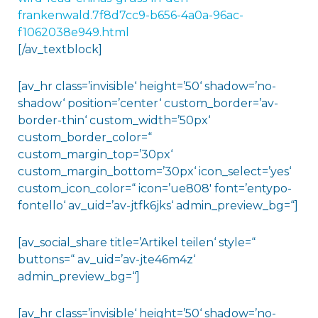
frankenwald.7f8d7cc9-b656-4a0a-96ac-
f1062038e949.html
[/av_textblock]
[av_hr class=’invisible‘ height=’50‘ shadow=’no-
shadow‘ position=’center‘ custom_border=’av-
border-thin‘ custom_width=’50px‘
custom_border_color=“
custom_margin_top=’30px‘
custom_margin_bottom=’30px‘ icon_select=’yes‘
custom_icon_color=“ icon=’ue808′ font=’entypo-
fontello‘ av_uid=’av-jtfk6jks‘ admin_preview_bg=“]
[av_social_share title=’Artikel teilen‘ style=“
buttons=“ av_uid=’av-jte46m4z‘
admin_preview_bg=“]
[av_hr class=’invisible‘ height=’50‘ shadow=’no-