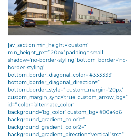
[av_section min_height=’custom‘
min_height_px=’120px‘ padding=’small‘
shadow=’no-border-styling‘ bottom_border=’no-
border-styling‘
bottom_border_diagonal_color=’#333333′
bottom_border_diagonal_direction=“
bottom_border_style=“ custom_margin=’20px‘
custom_margin_sync=’true‘ custom_arrow_bg=“
id=“ color=’alternate_color‘
background=’bg_color‘ custom_bg=’#00a4d6′
background_gradient_color1=“
background_gradient_color2=“
background_gradient_direction=’vertical‘ src=“