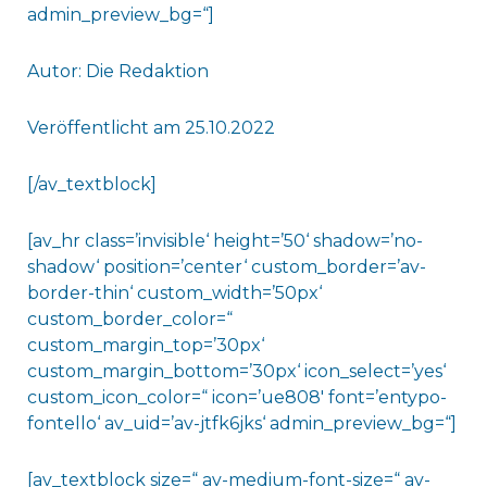
admin_preview_bg=“]
Autor: Die Redaktion
Veröffentlicht am 25.10.2022
[/av_textblock]
[av_hr class=’invisible‘ height=’50‘ shadow=’no-
shadow‘ position=’center‘ custom_border=’av-
border-thin‘ custom_width=’50px‘
custom_border_color=“
custom_margin_top=’30px‘
custom_margin_bottom=’30px‘ icon_select=’yes‘
custom_icon_color=“ icon=’ue808′ font=’entypo-
fontello‘ av_uid=’av-jtfk6jks‘ admin_preview_bg=“]
[av_textblock size=“ av-medium-font-size=“ av-