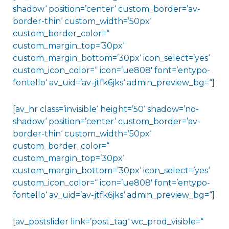
shadow‘ position=’center‘ custom_border=’av-
border-thin‘ custom_width=’50px‘
custom_border_color=“
custom_margin_top=’30px‘
custom_margin_bottom=’30px‘ icon_select=’yes‘
custom_icon_color=“ icon=’ue808′ font=’entypo-
fontello‘ av_uid=’av-jtfk6jks‘ admin_preview_bg=“]
[av_hr class=’invisible‘ height=’50‘ shadow=’no-
shadow‘ position=’center‘ custom_border=’av-
border-thin‘ custom_width=’50px‘
custom_border_color=“
custom_margin_top=’30px‘
custom_margin_bottom=’30px‘ icon_select=’yes‘
custom_icon_color=“ icon=’ue808′ font=’entypo-
fontello‘ av_uid=’av-jtfk6jks‘ admin_preview_bg=“]
[av_postslider link=’post_tag‘ wc_prod_visible=“