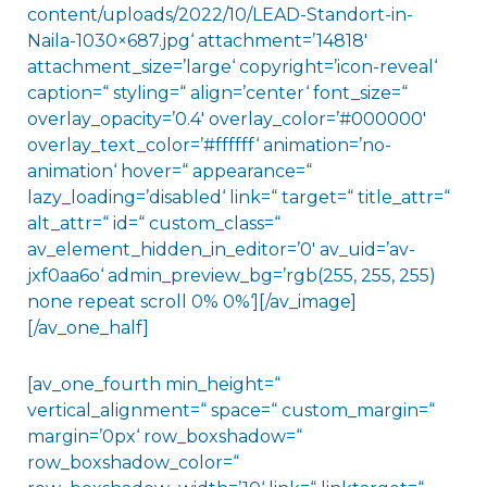
content/uploads/2022/10/LEAD-Standort-in-
Naila-1030×687.jpg‘ attachment=’14818′
attachment_size=’large‘ copyright=’icon-reveal‘
caption=“ styling=“ align=’center‘ font_size=“
overlay_opacity=’0.4′ overlay_color=’#000000′
overlay_text_color=’#ffffff‘ animation=’no-
animation‘ hover=“ appearance=“
lazy_loading=’disabled‘ link=“ target=“ title_attr=“
alt_attr=“ id=“ custom_class=“
av_element_hidden_in_editor=’0′ av_uid=’av-
jxf0aa6o‘ admin_preview_bg=’rgb(255, 255, 255)
none repeat scroll 0% 0%‘][/av_image]
[/av_one_half]
[av_one_fourth min_height=“
vertical_alignment=“ space=“ custom_margin=“
margin=’0px‘ row_boxshadow=“
row_boxshadow_color=“