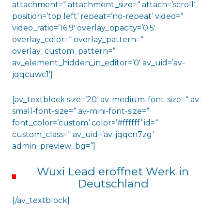
attachment=“ attachment_size=“ attach=’scroll‘
position=’top left‘ repeat=’no-repeat‘ video=“
video_ratio=’16:9′ overlay_opacity=’0.5′
overlay_color=“ overlay_pattern=“
overlay_custom_pattern=“
av_element_hidden_in_editor=’0′ av_uid=’av-
jqqcuwc1′]
[av_textblock size=’20‘ av-medium-font-size=“ av-
small-font-size=“ av-mini-font-size=“
font_color=’custom‘ color=’#ffffff‘ id=“
custom_class=“ av_uid=’av-jqqcn7zg‘
admin_preview_bg=“]
Wuxi Lead eröffnet Werk in
Deutschland
[/av_textblock]