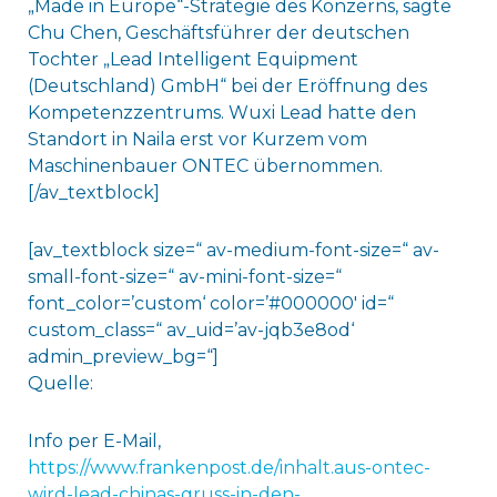
„Made in Europe“-Strategie des Konzerns, sagte
Chu Chen, Geschäftsführer der deutschen
Tochter „Lead Intelligent Equipment
(Deutschland) GmbH“ bei der Eröffnung des
Kompetenzzentrums. Wuxi Lead hatte den
Standort in Naila erst vor Kurzem vom
Maschinenbauer ONTEC übernommen.
[/av_textblock]
[av_textblock size=“ av-medium-font-size=“ av-
small-font-size=“ av-mini-font-size=“
font_color=’custom‘ color=’#000000′ id=“
custom_class=“ av_uid=’av-jqb3e8od‘
admin_preview_bg=“]
Quelle:
Info per E-Mail,
https://www.frankenpost.de/inhalt.aus-ontec-
wird-lead-chinas-gruss-in-den-