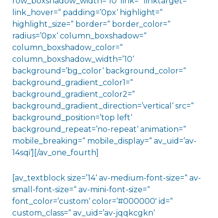
row_boxshadow_width=’10‘ link=“ linktarget=“
link_hover=“ padding=’0px‘ highlight=“
highlight_size=“ border=“ border_color=“
radius=’0px‘ column_boxshadow=“
column_boxshadow_color=“
column_boxshadow_width=’10‘
background=’bg_color‘ background_color=“
background_gradient_color1=“
background_gradient_color2=“
background_gradient_direction=’vertical‘ src=“
background_position=’top left‘
background_repeat=’no-repeat‘ animation=“
mobile_breaking=“ mobile_display=“ av_uid=’av-
14sqi‘][/av_one_fourth]
[av_textblock size=’14‘ av-medium-font-size=“ av-
small-font-size=“ av-mini-font-size=“
font_color=’custom‘ color=’#000000′ id=“
custom_class=“ av_uid=’av-jqqkcgkn‘