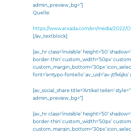
admin_preview_bg=“]
Quelle:
https://www.arxada.com/en/media/2022/O
[/av_textblock]
[av_hr class=’invisible‘ height=’50‘ shado
border-thin‘ custom_width=’50px‘ custo
custom_margin_bottom=’30px‘ icon_select
font=’entypo-fontello‘ av_uid=’av-jtfk6jks
[av_social_share title=’Artikel teilen‘ styl
admin_preview_bg=“]
[av_hr class=’invisible‘ height=’50‘ shado
border-thin‘ custom_width=’50px‘ custo
custom_margin_bottom=’30px‘ icon_select