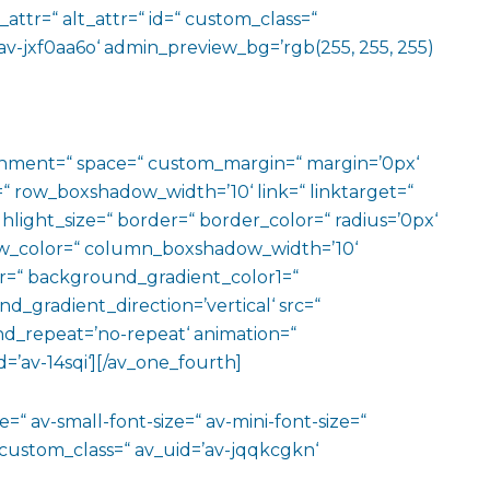
e_attr=“ alt_attr=“ id=“ custom_class=“
av-jxf0aa6o‘ admin_preview_bg=’rgb(255, 255, 255)
ignment=“ space=“ custom_margin=“ margin=’0px‘
row_boxshadow_width=’10‘ link=“ linktarget=“
hlight_size=“ border=“ border_color=“ radius=’0px‘
_color=“ column_boxshadow_width=’10‘
=“ background_gradient_color1=“
gradient_direction=’vertical‘ src=“
nd_repeat=’no-repeat‘ animation=“
=’av-14sqi‘][/av_one_fourth]
=“ av-small-font-size=“ av-mini-font-size=“
 custom_class=“ av_uid=’av-jqqkcgkn‘