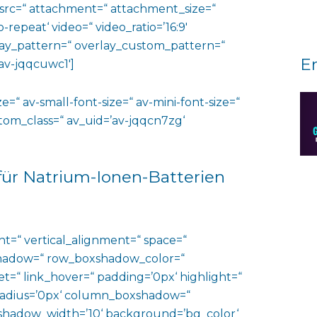
 src=“ attachment=“ attachment_size=“
o-repeat‘ video=“ video_ratio=’16:9′
rlay_pattern=“ overlay_custom_pattern=“
E
av-jqqcuwc1′]
e=“ av-small-font-size=“ av-mini-font-size=“
ustom_class=“ av_uid=’av-jqqcn7zg‘
 für Natrium-Ionen-Batterien
ht=“ vertical_alignment=“ space=“
hadow=“ row_boxshadow_color=“
t=“ link_hover=“ padding=’0px‘ highlight=“
“ radius=’0px‘ column_boxshadow=“
hadow_width=’10‘ background=’bg_color‘