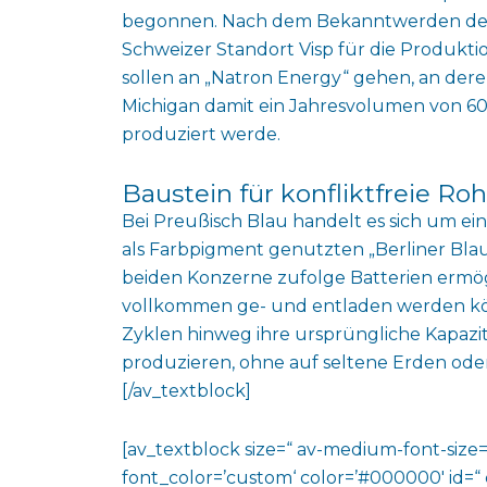
begonnen. Nach dem Bekanntwerden der 
Schweizer Standort Visp für die Produktio
sollen an „Natron Energy“ gehen, an der
Michigan damit ein Jahresvolumen von 6
produziert werde.
Baustein für konfliktfreie Ro
Bei Preußisch Blau handelt es sich um ei
als Farbpigment genutzten „Berliner Blau
beiden Konzerne zufolge Batterien ermög
vollkommen ge- und entladen werden k
Zyklen hinweg ihre ursprüngliche Kapazitä
produzieren, ohne auf seltene Erden oder
[/av_textblock]
[av_textblock size=“ av-medium-font-size=“
font_color=’custom‘ color=’#000000′ id=“