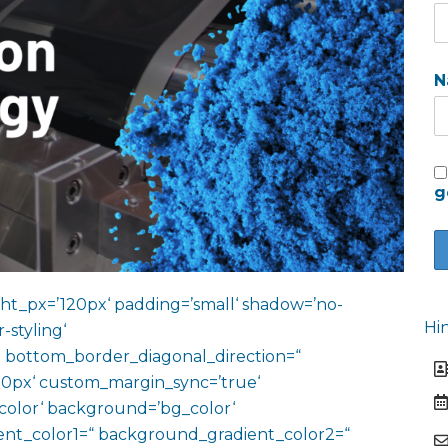
N
g
ht_px=’120px‘ padding=’small‘ shadow=’no-
Hi
-styling‘
 bottom_border_diagonal_direction=“
0px‘ custom_margin_sync=’true‘
color‘ background=’bg_color‘
nt_color1=“ background_gradient_color2=“