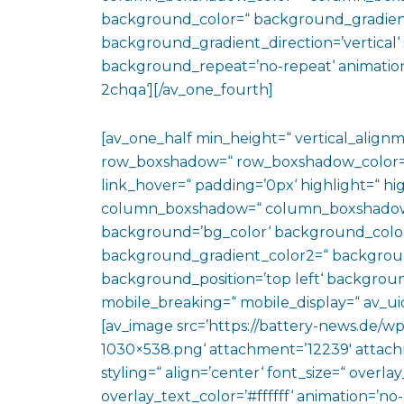
background_color=“ background_gradien
background_gradient_direction=’vertical‘ 
background_repeat=’no-repeat‘ animation
2chqa‘][/av_one_fourth]
[av_one_half min_height=“ vertical_align
row_boxshadow=“ row_boxshadow_color=“ 
link_hover=“ padding=’0px‘ highlight=“ hig
column_boxshadow=“ column_boxshadow
background=’bg_color‘ background_color
background_gradient_color2=“ background_
background_position=’top left‘ backgrou
mobile_breaking=“ mobile_display=“ av_uid
[av_image src=’https://battery-news.de/
1030×538.png‘ attachment=’12239′ attachm
styling=“ align=’center‘ font_size=“ overl
overlay_text_color=’#ffffff‘ animation=’n