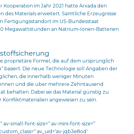
Kooperation im Jahr 2021 hatte Arxada den
n des Materials erweitert. Sämtliche Erzeugnisse
en Fertigungsstandort im US-Bundesstaat
00 Megawattstunden an Natrium-Ionen-Batterien
hstoffsicherung
ne proprietäre Formel, die auf dem ursprünglich
“ basiert. Die neue Technologie soll Angaben der
lichen, die innerhalb weniger Minuten
önnen und die über mehrere Zehntausend
t behalten. Dabei sei das Material günstig zu
 Konfliktmaterialien angewiesen zu sein.
 av-small-font-size=“ av-mini-font-size=“
 custom_class=“ av_uid=’av-jqb3e8od‘