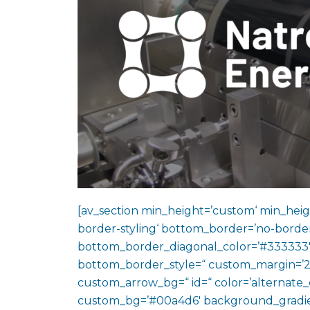
[av_section min_height=’custom‘ min_heig
border-styling‘ bottom_border=’no-border
bottom_border_diagonal_color=’#333333′
bottom_border_style=“ custom_margin=’2
custom_arrow_bg=“ id=“ color=’alternate_
custom_bg=’#00a4d6′ background_gradie