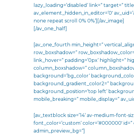
lazy_loading=’disabled‘ link=“ target=“ titl
av_element_hidden_in_editor=’0′ av_uid=’
none repeat scroll 0% 0%‘][/av_image]
[/av_one_half]
[av_one_fourth min_height=“ vertical_al
row_boxshadow=“ row_boxshadow_color=“ 
link_hover=“ padding=’0px‘ highlight=“ hig
column_boxshadow=“ column_boxshadow
background=’bg_color‘ background_color
background_gradient_color2=“ background_
background_position=’top left‘ backgrou
mobile_breaking=“ mobile_display=“ av_uid
[av_textblock size=’14‘ av-medium-font-size
font_color=’custom‘ color=’#000000′ id=“
admin_preview_bg=“]