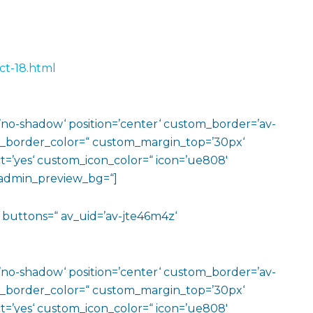
ct-18.html
w=’no-shadow‘ position=’center‘ custom_border=’av-
m_border_color=“ custom_margin_top=’30px‘
=’yes‘ custom_icon_color=“ icon=’ue808′
‘ admin_preview_bg=“]
e=“ buttons=“ av_uid=’av-jte46m4z‘
w=’no-shadow‘ position=’center‘ custom_border=’av-
m_border_color=“ custom_margin_top=’30px‘
=’yes‘ custom_icon_color=“ icon=’ue808′