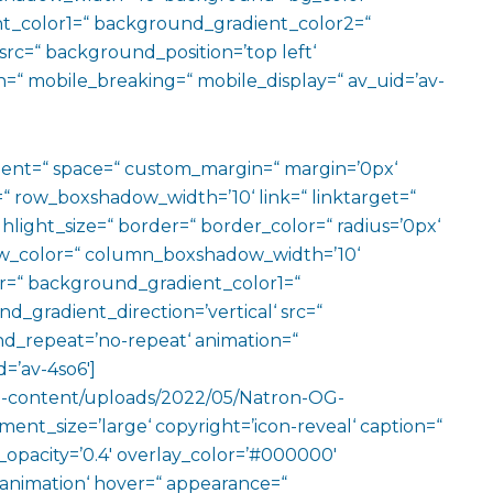
t_color1=“ background_gradient_color2=“
src=“ background_position=’top left‘
=“ mobile_breaking=“ mobile_display=“ av_uid=’av-
ment=“ space=“ custom_margin=“ margin=’0px‘
row_boxshadow_width=’10‘ link=“ linktarget=“
hlight_size=“ border=“ border_color=“ radius=’0px‘
_color=“ column_boxshadow_width=’10‘
=“ background_gradient_color1=“
gradient_direction=’vertical‘ src=“
nd_repeat=’no-repeat‘ animation=“
=’av-4so6′]
wp-content/uploads/2022/05/Natron-OG-
ent_size=’large‘ copyright=’icon-reveal‘ caption=“
ay_opacity=’0.4′ overlay_color=’#000000′
o-animation‘ hover=“ appearance=“