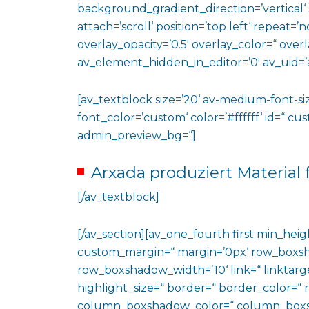
background_gradient_direction=’vertical‘
attach=’scroll‘ position=’top left‘ repeat=’n
overlay_opacity=’0.5′ overlay_color=“ ove
av_element_hidden_in_editor=’0′ av_uid=’
[av_textblock size=’20‘ av-medium-font-siz
font_color=’custom‘ color=’#ffffff‘ id=“ c
admin_preview_bg=“]
Arxada produziert Material
[/av_textblock]
[/av_section][av_one_fourth first min_heig
custom_margin=“ margin=’0px‘ row_boxs
row_boxshadow_width=’10‘ link=“ linktarge
highlight_size=“ border=“ border_color=
column_boxshadow_color=“ column_boxs