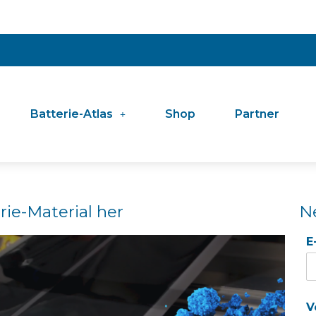
Batterie-Atlas
Shop
Partner
rie-Material her
N
E
V