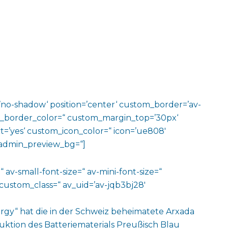
w=’no-shadow‘ position=’center‘ custom_border=’av-
m_border_color=“ custom_margin_top=’30px‘
=’yes‘ custom_icon_color=“ icon=’ue808′
‘ admin_preview_bg=“]
 av-small-font-size=“ av-mini-font-size=“
custom_class=“ av_uid=’av-jqb3bj28′
rgy“ hat die in der Schweiz beheimatete Arxada
uktion des Batteriematerials Preußisch Blau