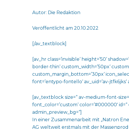
Autor: Die Redaktion
Veröffentlicht am 20.10.2022
[/av_textblock]
[av_hr class=’invisible‘ height=’50‘ shado
border-thin‘ custom_width=’50px‘ custo
custom_margin_bottom=’30px‘ icon_select
font=’entypo-fontello‘ av_uid=’av-jtfk6jks
[av_textblock size=“ av-medium-font-size=“
font_color=’custom‘ color=’#000000′ id=“ 
admin_preview_bg=“]
In einer Zusammenarbeit mit „Natron Ene
AG weltweit erstmals mit der Massenprod