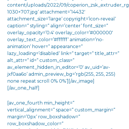
content/uploads/2022/09/coperion_zsk_extruder_r
1030×707.jpg‘ attachment=’14432′
attachment_size=’large‘ copyright=’icon-reveal‘
caption=“ styling=“ align=’center‘ font_size=“
overlay_opacity=’0.4′ overlay_color=’#000000′
overlay_text_color=’#ffffff‘ animation=’no-
animation‘ hover=“ appearance=“
lazy_loading=’disabled‘ link=“ target=“ title_attr=“
alt_attr=“ id=“ custom_class=“
av_element_hidden_in_editor=’0′ av_uid=’av-
jxf0aa6o‘ admin_preview_bg=’rgb(255, 255, 255)
none repeat scroll 0% 0%‘][/av_image]
[/av_one_half]
[av_one_fourth min_height=“
vertical_alignment=“ space=“ custom_margin=“
margin=’0px‘ row_boxshadow=“
row_boxshadow_color=“