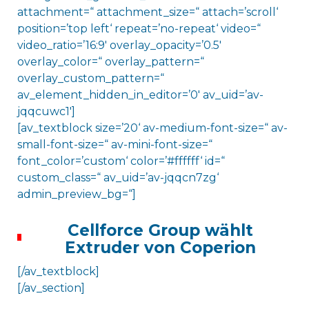
attachment=“ attachment_size=“ attach=’scroll‘
position=’top left‘ repeat=’no-repeat‘ video=“
video_ratio=’16:9′ overlay_opacity=’0.5′
overlay_color=“ overlay_pattern=“
overlay_custom_pattern=“
av_element_hidden_in_editor=’0′ av_uid=’av-
jqqcuwc1′]
[av_textblock size=’20‘ av-medium-font-size=“ av-
small-font-size=“ av-mini-font-size=“
font_color=’custom‘ color=’#ffffff‘ id=“
custom_class=“ av_uid=’av-jqqcn7zg‘
admin_preview_bg=“]
Cellforce Group wählt
Extruder von Coperion
[/av_textblock]
[/av_section]