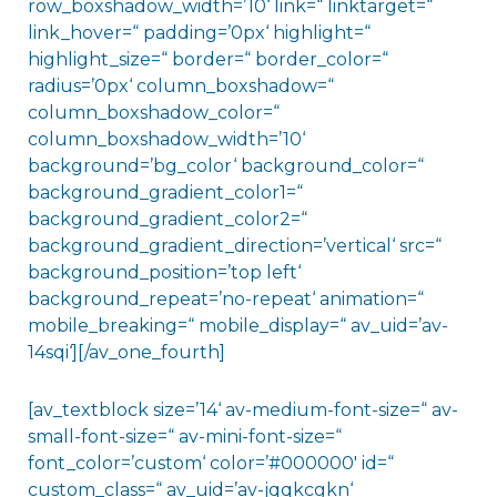
row_boxshadow_width=’10‘ link=“ linktarget=“
link_hover=“ padding=’0px‘ highlight=“
highlight_size=“ border=“ border_color=“
radius=’0px‘ column_boxshadow=“
column_boxshadow_color=“
column_boxshadow_width=’10‘
background=’bg_color‘ background_color=“
background_gradient_color1=“
background_gradient_color2=“
background_gradient_direction=’vertical‘ src=“
background_position=’top left‘
background_repeat=’no-repeat‘ animation=“
mobile_breaking=“ mobile_display=“ av_uid=’av-
14sqi‘][/av_one_fourth]
[av_textblock size=’14‘ av-medium-font-size=“ av-
small-font-size=“ av-mini-font-size=“
font_color=’custom‘ color=’#000000′ id=“
custom_class=“ av_uid=’av-jqqkcgkn‘