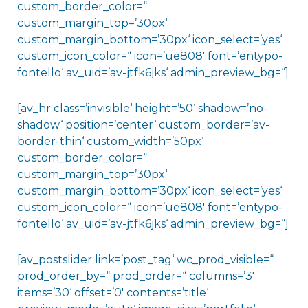
custom_border_color=“
custom_margin_top=’30px‘
custom_margin_bottom=’30px‘ icon_select=’yes‘
custom_icon_color=“ icon=’ue808′ font=’entypo-
fontello‘ av_uid=’av-jtfk6jks‘ admin_preview_bg=“]
[av_hr class=’invisible‘ height=’50‘ shadow=’no-
shadow‘ position=’center‘ custom_border=’av-
border-thin‘ custom_width=’50px‘
custom_border_color=“
custom_margin_top=’30px‘
custom_margin_bottom=’30px‘ icon_select=’yes‘
custom_icon_color=“ icon=’ue808′ font=’entypo-
fontello‘ av_uid=’av-jtfk6jks‘ admin_preview_bg=“]
[av_postslider link=’post_tag‘ wc_prod_visible=“
prod_order_by=“ prod_order=“ columns=’3′
items=’30‘ offset=’0′ contents=’title‘