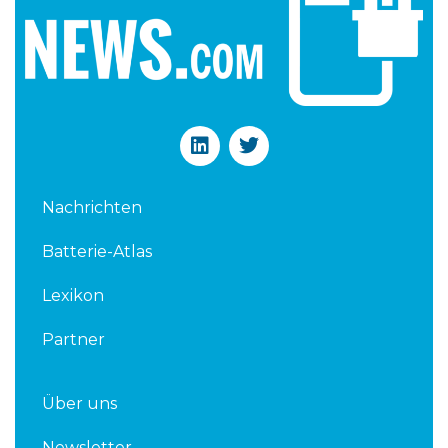
L
T
i
w
n
i
k
t
Nachrichten
e
t
d
e
Batterie-Atlas
i
r
n
Lexikon
Partner
Über uns
Newsletter