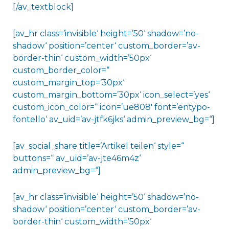
[/av_textblock]
[av_hr class=’invisible‘ height=’50‘ shadow=’no-
shadow‘ position=’center‘ custom_border=’av-
border-thin‘ custom_width=’50px‘
custom_border_color=“
custom_margin_top=’30px‘
custom_margin_bottom=’30px‘ icon_select=’yes‘
custom_icon_color=“ icon=’ue808′ font=’entypo-
fontello‘ av_uid=’av-jtfk6jks‘ admin_preview_bg=“]
[av_social_share title=’Artikel teilen‘ style=“
buttons=“ av_uid=’av-jte46m4z‘
admin_preview_bg=“]
[av_hr class=’invisible‘ height=’50‘ shadow=’no-
shadow‘ position=’center‘ custom_border=’av-
border-thin‘ custom_width=’50px‘