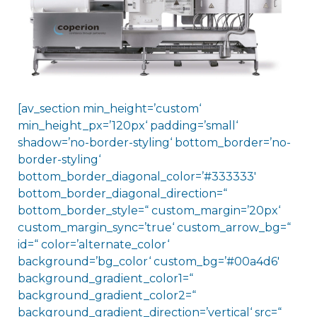
[av_section min_height=’custom‘
min_height_px=’120px‘ padding=’small‘
shadow=’no-border-styling‘ bottom_border=’no-
border-styling‘
bottom_border_diagonal_color=’#333333′
bottom_border_diagonal_direction=“
bottom_border_style=“ custom_margin=’20px‘
custom_margin_sync=’true‘ custom_arrow_bg=“
id=“ color=’alternate_color‘
background=’bg_color‘ custom_bg=’#00a4d6′
background_gradient_color1=“
background_gradient_color2=“
background_gradient_direction=’vertical‘ src=“