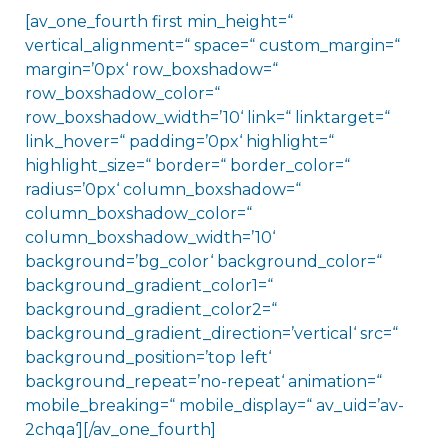
[av_one_fourth first min_height=“
vertical_alignment=“ space=“ custom_margin=“
margin=’0px‘ row_boxshadow=“
row_boxshadow_color=“
row_boxshadow_width=’10‘ link=“ linktarget=“
link_hover=“ padding=’0px‘ highlight=“
highlight_size=“ border=“ border_color=“
radius=’0px‘ column_boxshadow=“
column_boxshadow_color=“
column_boxshadow_width=’10‘
background=’bg_color‘ background_color=“
background_gradient_color1=“
background_gradient_color2=“
background_gradient_direction=’vertical‘ src=“
background_position=’top left‘
background_repeat=’no-repeat‘ animation=“
mobile_breaking=“ mobile_display=“ av_uid=’av-
2chqa‘][/av_one_fourth]