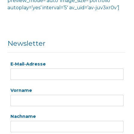
preview_mode=’auto‘ image_size=’portfolio‘
autoplay=’yes‘ interval=’5′ av_uid=’av-juv3xr0v‘]
Newsletter
E-Mail-Adresse
Vorname
Nachname