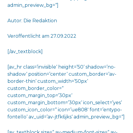
admin_preview_bg=“]
Autor: Die Redaktion
Veröffentlicht am 27.09.2022
[/av_textblock]
[av_hr class=’invisible‘ height=’50‘ shadow=’no-
shadow‘ position=’center‘ custom_border=’av-
border-thin‘ custom_width=’50px‘
custom_border_color=“
custom_margin_top=’30px‘
custom_margin_bottom=’30px‘ icon_select=’yes‘
custom_icon_color=“ icon=’ue808′ font=’entypo-
fontello‘ av_uid=’av-jtfk6jks‘ admin_preview_bg=“]
[av_textblock size=“ av-medium-font-size=“ av-