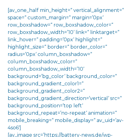
[av_one_half min_height=“ vertical_alignment=“
space=“ custom_margin=“ margin=’0px‘
row_boxshadow=“ row_boxshadow_color=“
row_boxshadow_width=’10‘ link=“ linktarget=“
link_hover=“ padding=’0px‘ highlight=“
highlight_size=“ border=“ border_color=“
radius=’0px‘ column_boxshadow=“
column_boxshadow_color=“
column_boxshadow_width=’10‘
background=’bg_color‘ background_color=“
background_gradient_color1=“
background_gradient_color2=“
background_gradient_direction=’vertical‘ src=“
background_position=’top left‘
background_repeat=’no-repeat‘ animation=“
mobile_breaking=“ mobile_display=“ av_uid=’av-
4so6′]
[av_image src=’https://battery-news.de/wp-